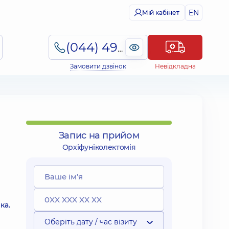
EN
Мій кабінет
(044) 495-2-888
Замовити дзвінок
Невідкладна
Запис на прийом
Орхіфуніколектомія
ка.
Оберіть дату / час візиту