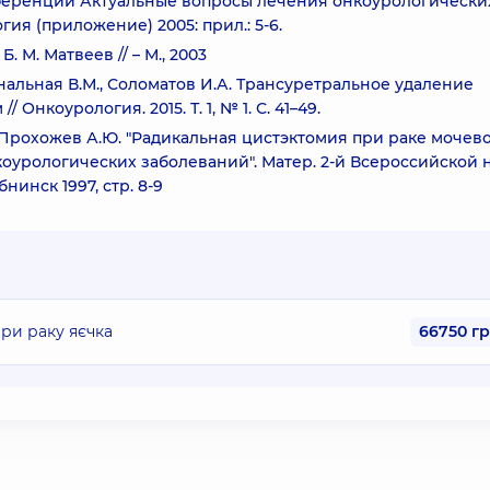
ференции Актуальные вопросы лечения онкоурологически
гия (приложение) 2005: прил.: 5-6.
 М. Матвеев // – М., 2003
минальная В.М., Соломатов И.А. Трансуретральное удаление
нкоурология. 2015. Т. 1, № 1. С. 41–49.
., Прохожев А.Ю. "Радикальная цистэктомия при раке мочев
оурологических заболеваний". Матер. 2-й Всероссийской н
нинск 1997, стр. 8-9
ри раку яєчка
66750 г