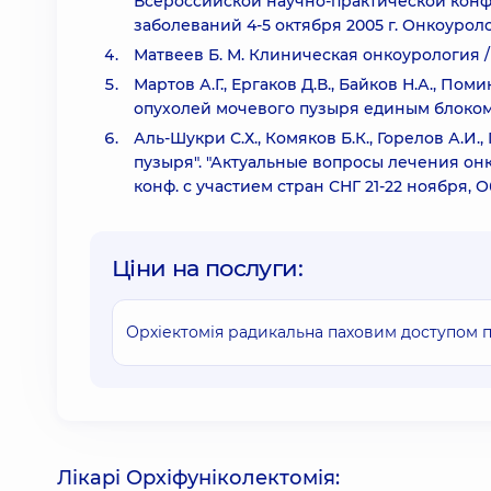
Всероссийской научно-практической кон
заболеваний 4-5 октября 2005 г. Онкоуроло
Матвеев Б. М. Клиническая онкоурология / Б.
Мартов А.Г., Ергаков Д.В., Байков Н.А., По
опухолей мочевого пузыря единым блоком // О
Аль-Шукри С.Х., Комяков Б.К., Горелов А.И
пузыря". "Актуальные вопросы лечения онк
конф. с участием стран СНГ 21-22 ноября, Об
Ціни на послуги:
Орхіектомія радикальна паховим доступом п
Лікарі Орхіфуніколектомія: