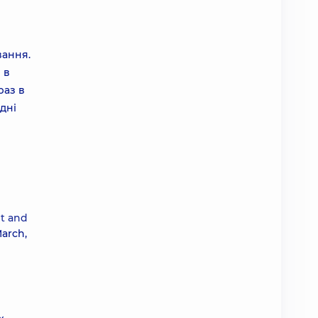
вання.
 в
раз в
дні
nt and
March,