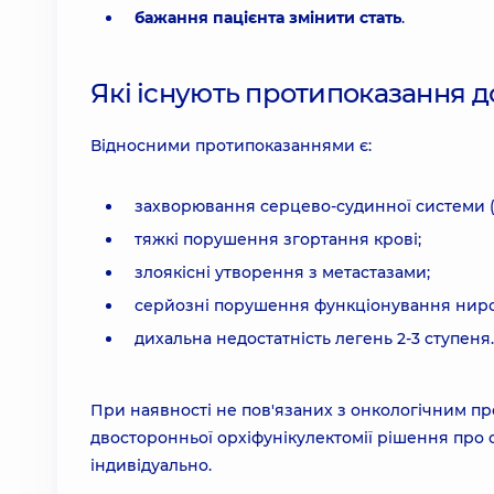
бажання пацієнта змінити стать
.
Які існують протипоказання д
Відносними протипоказаннями є:
захворювання серцево-судинної системи (і
тяжкі порушення згортання крові;
злоякісні утворення з метастазами;
серйозні порушення функціонування нирок
дихальна недостатність легень 2-3 ступеня.
При наявності не пов'язаних з онкологічним п
двосторонньої орхіфунікулектомії рішення про
індивідуально.