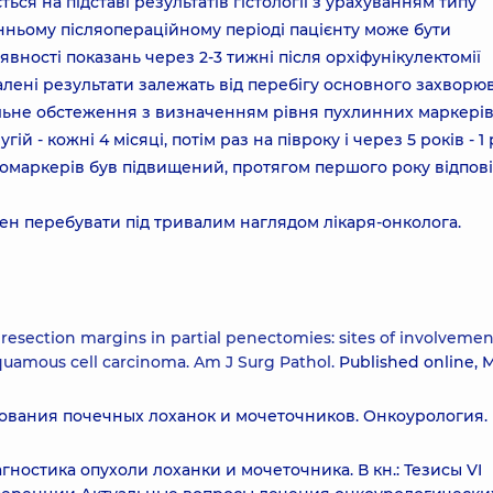
я на підставі результатів гістології з урахуванням типу
анньому післяопераційному періоді пацієнту може бути
вності показань через 2-3 тижні після орхіфунікулектомії
лені результати залежать від перебігу основного захворю
льне обстеження з визначенням рівня пухлинних маркерів
ій - кожні 4 місяці, потім раз на півроку і через 5 років - 1 
комаркерів був підвищений, протягом першого року відпові
нен перебувати під тривалим наглядом лікаря-онколога.
 resection margins in partial penectomies: sites of involveme
squamous cell carcinoma. Am J Surg Pathol.
Published online, 
ования почечных лоханок и мочеточников. Онкоурология.
агностика опухоли лоханки и мочеточника. В кн.: Тезисы VI