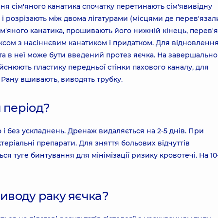
ня сім'яного канатика спочатку перетинають сім'явивідну
 і розрізають між двома лігатурами (місцями де перев'язали
ім'яного канатика, прошивають його нижній кінець, перев'
ксом з насіннєвим канатиком і придатком. Для відновленн
а в неї може бути введений протез яєчка. На завершальн
дійснюють пластику передньої стінки пахового каналу, для
Рану вшивають, виводять трубку.
 період?
 і без ускладнень. Дренаж видаляється на 2-5 днів. При
теріальні препарати. Для зняття больових відчуттів
 туге бинтування для мінімізації ризику кровотечі. На 10
риводу раку яєчка?