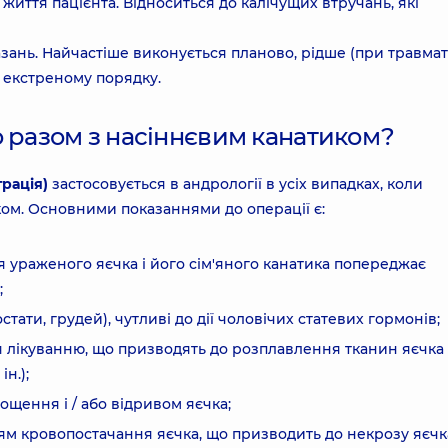
життя пацієнта. Відноситься до калічущих втручань, які
азань. Найчастіше виконується планово, рідше (при травма
 екстреному порядку.
о разом з насіннєвим канатиком?
трація)
застосовується в андрології в усіх випадках, коли
ом. Основними показаннями до операції є:
 ураженого яєчка і його сім'яного канатика попереджає
;
стати, грудей), чутливі до дії чоловічих статевих гормонів;
я лікуванню, що призводять до розплавлення тканин яєчка 
н.);
ощення і / або відривом яєчка;
м кровопостачання яєчка, що призводить до некрозу яєчк