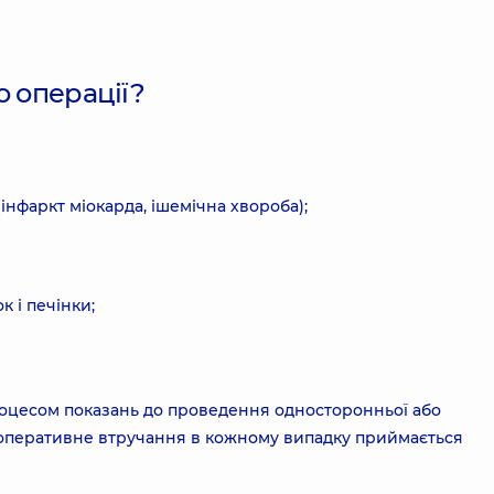
о операції?
нфаркт міокарда, ішемічна хвороба);
 і печінки;
роцесом показань до проведення односторонньої або
 оперативне втручання в кожному випадку приймається