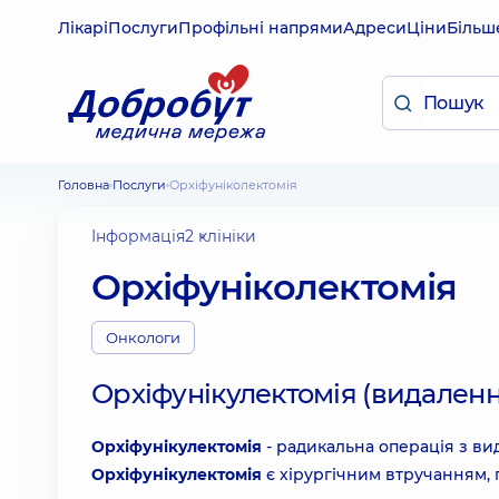
Лікарі
Послуги
Профільні напрями
Адреси
Ціни
Більш
Головна
Послуги
Орхіфуніколектомія
Інформація
2 клініки
Орхіфуніколектомія
Онкологи
Орхіфунікулектомія (видаленн
Орхіфунікулектомія
- радикальна операція з вид
Орхіфунікулектомія
є хірургічним втручанням, 