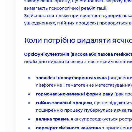
захворювань органу, що становлять загрозу для 
вимагають психологічної реабілітації.
Здійснюється тільки при наявності суворих пок
ушкодженнях, гнійних процесах) проводиться в
Коли потрібно видаляти яєчк
Орхіфунікулектомія (висока або пахова гемікас
необхідно видалити яєчко з насіннєвим канатик
злоякісні новоутворення яєчка
(видалення
лімфогенне і гематогенне метастазування)
гормонально-залежні форми раку
(рак про
гнійно-запальні процеси
, що не піддаютьс
поширенню процесу (туберкульоз яєчка та і
велика травма
, яка супроводжується ростр
перекрут сім'яного канатика
з припинення