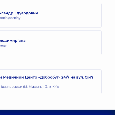
ксандр Едуардович
років досвіду
олодимирівна
свіду
 Медичний Центр «Добробут» 24/7 на вул. Сім’ї
ї Ідзиковських (М. Мишина), 3, м. Київ