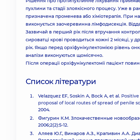
Рішення про протипухлинне лікування приймаєтьс
пухлини та стадії злоякісного процесу. Уже в р
призначена променева або хіміотерапія. При ная
виконується заочеревинна лімфодисекція. Відда
Зазвичай в перший рік після втручання контро
сироватці крові проводиться кожні 2 місяці, у друг
рік. Якщо перед орхіфунікулектомією рівень он
аналізи виконуються щомісячно.
Після операції орхіфунікулектомії пацієнт пови
Список літератури
Velazquez EF, Soskin A, Bock A, et al.
Positive
proposal of local routes of spread of penile 
2004.
Фигурин К.М. Злокачественные новообраз
2006;2(2):5-12.
Аляев Ю.Г., Винаров А.З., Крапивин А.А. Ди