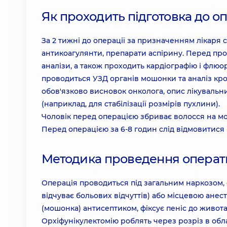
Як проходить підготовка до оп
За 2 тижні до операції за призначенням лікаря 
антикоагулянти, препарати аспірину. Перед про
аналізи, а також проходить кардіографію і флю
проводиться УЗД органів мошонки та аналіз кро
обов'язково висновок онколога, опис лікувальних
(наприклад, для стабілізації розмірів пухлини).
Чоловік перед операцією збриває волосся на мо
Перед операцією за 6-8 годин слід відмовитися ві
Методика проведення операт
Операція проводиться під загальним наркозом, с
відчуває больових відчуттів) або місцевою анес
(мошонка) антисептиком, фіксує пеніс до живота
Орхіфунікулектомію роблять через розріз в обл