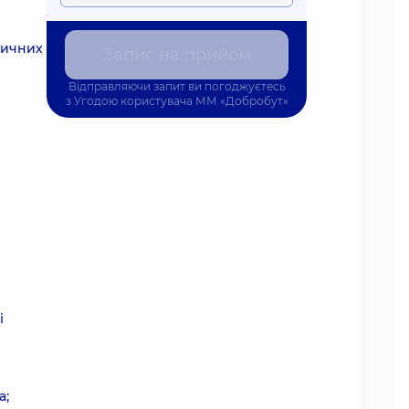
тичних
Запис на прийом
Відправляючи запит ви погоджуєтесь
з
Угодою користувача
ММ «Добробут»
і
а;