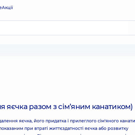
е
Акції
я яєчка разом з сім’яним канатиком)
алення яєчка, його придатка і прилеглого сім'яного канати
показаним при втраті життєздатності яєчка або розвитку