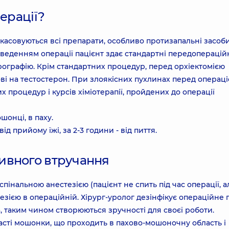
ерації?
скасовуються всі препарати, особливо протизапальні засоби
веденням операції пацієнт здає стандартні передоперацій
орографію. Крім стандартних процедур, перед орхіектомією
ві на тестостерон. При злоякісних пухлинах перед операц
 процедур і курсів хіміотерапії, пройдених до операції
шонці, в паху.
д прийому їжі, за 2-3 години - від пиття.
ивного втручання
пінальною анестезією (пацієнт не спить під час операції, а
тезією в операційній. Хірург-уролог дезінфікує операційне 
, таким чином створюються зручності для своєї роботи.
асті мошонки, що проходить в пахово-мошоночну область і