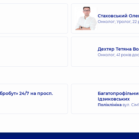
Стаховський Оле
Онколог; Уролог,
22 
Дехтяр Тетяна В
Онколог,
41 років до
робут» 24/7 на просп.
Багатопрофільний
Ідзиковських
Поліклініка
вул. Сім'