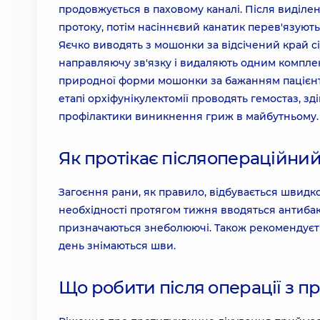
продовжується в паховому каналі. Після виділен
протоку, потім насіннєвий канатик перев'язують
Яєчко виводять з мошонки за відсічений край с
направляючу зв'язку і видаляють одним компле
природної форми мошонки за бажанням пацієнт
етапі орхіфунікулектомії проводять гемостаз, з
профілактики виникнення гриж в майбутньому. 
Як протікає післяопераційний
Загоєння рани, як правило, відбувається швидко
необхідності протягом тижня вводяться антибак
призначаються знеболюючі. Також рекомендується
день знімаються шви.
Що робити після операції з п