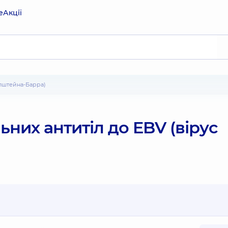
е
Акції
Епштейна-Барра)
них антитіл до EBV (вірус