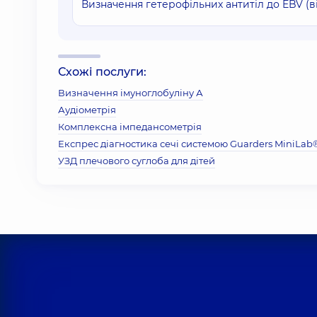
Визначення гетерофільних антитіл до EBV (
Схожі послуги:
Визначення імуноглобуліну А
Аудіометрія
Комплексна імпедансометрія
Експрес діагностика сечі системою Guarders MiniLab
УЗД плечового суглоба для дітей