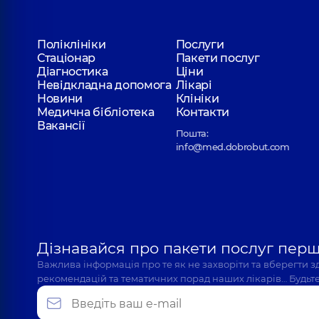
Поліклініки
Послуги
Стаціонар
Пакети послуг
Діагностика
Ціни
Невідкладна допомога
Лікарі
Новини
Клініки
Медична бібліотека
Контакти
Вакансії
Пошта:
info@med.dobrobut.com
Дізнавайся про пакети послуг пер
Важлива інформація про те як не захворіти та вберегти 
рекомендацій та тематичних порад наших лікарів… Будьте