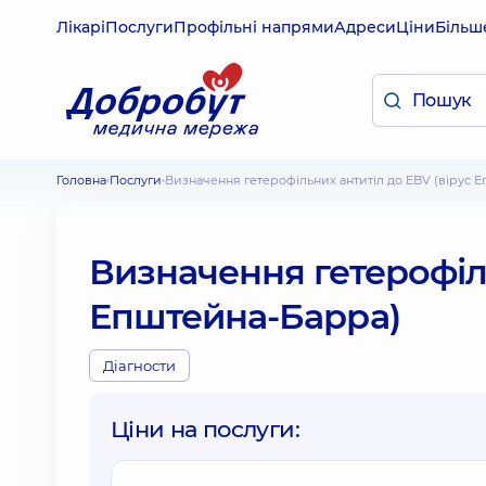
Лікарі
Послуги
Профільні напрями
Адреси
Ціни
Більш
Головна
Послуги
Визначення гетерофільних антитіл до EBV (вірус 
Визначення гетерофіль
Епштейна-Барра)
Діагности
Ціни на послуги: