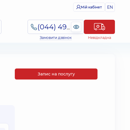
EN
Мій кабінет
(044) 495-2-888
Замовити дзвінок
Невідкладна
Запис на послугу