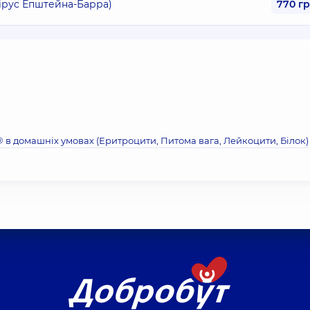
вірус Епштейна-Барра)
770 г
® в домашніх умовах (Еритроцити, Питома вага, Лейкоцити, Бiлок)