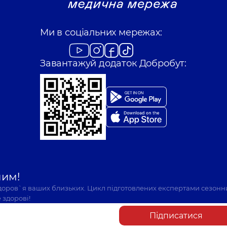
Ми в соціальних мережах:
Завантажуй додаток Добробут:
шим!
здоров`я ваших близьких. Цикл підготовлених експертами сезонн
 здорові!
Підписатися