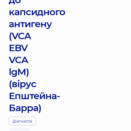
капсидного
антигену
(VCA
EBV
VCA
lgМ)
(вірус
Епштейна-
Барра)
Діагности