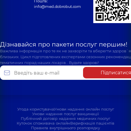
Пошта:
info@med.dobrobut.com
Дізнавайся про пакети послуг першим!
Важлива інформація про те як не захворіти та вберегти здоров`
близьких. Цикл підготовлених експертами сезонних рекомендаці
тематичних порад наших лікарів… Будьте здорові!
Підписатис
Угода користувача
Умови надання онлайн послуг
Умови надання послуг вакцинації
Публічний договір надання медичних послуг
Куточок споживача онлайн
Верифікація пацієнтів
Правила внутрішнього розпорядку