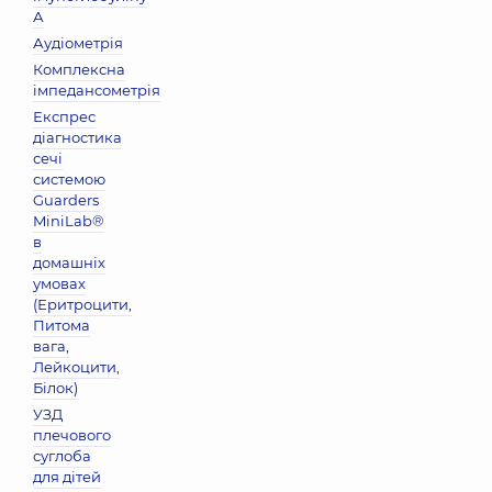
А
Аудіометрія
Комплексна
імпедансометрія
Експрес
діагностика
сечі
системою
Guarders
MiniLab®
в
домашніх
умовах
(Еритроцити,
Питома
вага,
Лейкоцити,
Бiлок)
УЗД
плечового
суглоба
для дітей