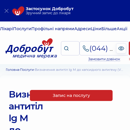
Застосунок Добробут
Зручний запис до лікаря
Лікарі
Послуги
Профільні напрями
Адреси
Ціни
Більше
Акції
(044) 495-2-888
Замовити дзвінок
Головна
Послуги
Визначення антитіл lg М до капсидного антигену (VCA EBV VCA lgМ) (вірус Епштейна-Барра)
Визначення
Запис на послугу
антитіл
lg М
до