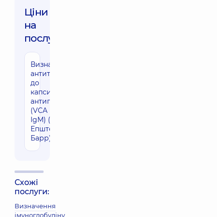
Ціни
на
послуги:
Визначення
680 грн
антитіл IgM
до
капсидного
антигена
(VCA EBV
IgM) (вірус
Епштейна-
Барр)
Схожі
послуги:
Визначення
імуноглобуліну