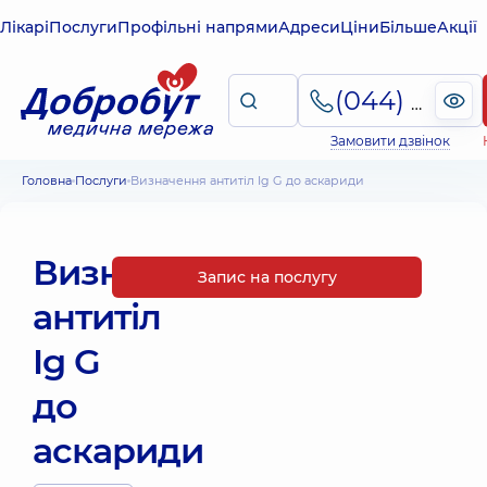
Лікарі
Послуги
Профільні напрями
Адреси
Ціни
Більше
Акції
(044) 495-2-888
Замовити дзвінок
Головна
Послуги
Визначення антитіл Ig G до аскариди
Визначення
Запис на послугу
антитіл
Ig G
до
аскариди