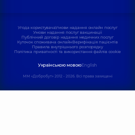
Угода користувача
Умови надання онлайн послуг
Умови надання послуг вакцинації
Публічний договір надання медичних послуг
Куточок споживача онлайн
Верифікація пацієнтів
Правила внутрішнього розпорядку
Політика приватності та використання файлів cookie
Українською мовою
English
ММ «Добробут» 2012 - 2026. Всі права захищені