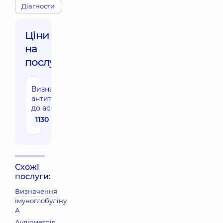
Діагности
Ціни
на
послуги:
Визначення
антитіл Ig G
до аскарид
1130 грн
Схожі
послуги:
Визначення
імуноглобуліну
А
Аудіометрія