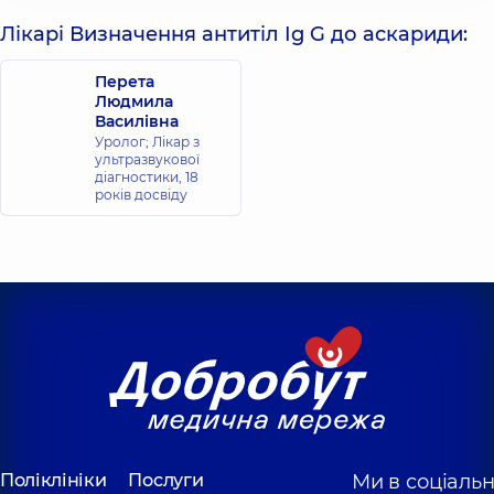
Лікарі Визначення антитіл Ig G до аскариди:
Перета
Людмила
Василівна
Уролог; Лікар з
ультразвукової
діагностики,
18
років досвіду
Поліклініки
Послуги
Ми в соціаль