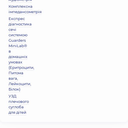
Комплексна
імпедансометрія
Експрес
діагностика
сечі
системою
Guarders
MiniLab®
в
домашніх
умовах
(Еритроцити,
Питома
вага,
Лейкоцити,
Бiлок)
УЗД
плечового
суглоба
для дітей