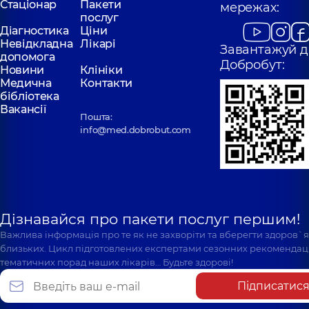
Стаціонар
Пакети
мережах:
послуг
Діагностика
Ціни
Невідкладна
Лікарі
Завантажуй д
допомога
Добробут:
Новини
Клініки
Медична
Контакти
бібліотека
Вакансії
Пошта:
info@med.dobrobut.com
Дізнавайся про пакети послуг першим!
Важлива інформація про те як не захворіти та вберегти здоров`
близьких. Цикл підготовлених експертами сезонних рекомендаці
тематичних порад наших лікарів… Будьте здорові!
Підписатис