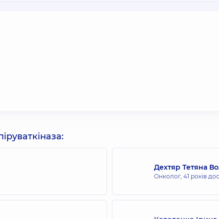
іруваткіназа:
Дехтяр Тетяна В
Онколог,
41 років до