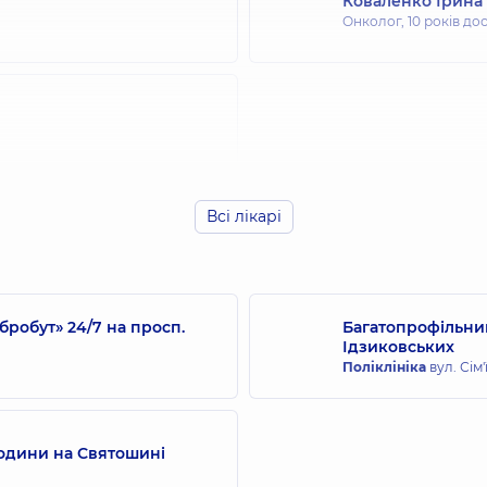
Коваленко Ірина
Онколог,
10 років до
Всі лікарі
робут» 24/7 на просп.
Багатопрофільний
Ідзиковських
Поліклініка
вул. Сім'
родини на Святошині