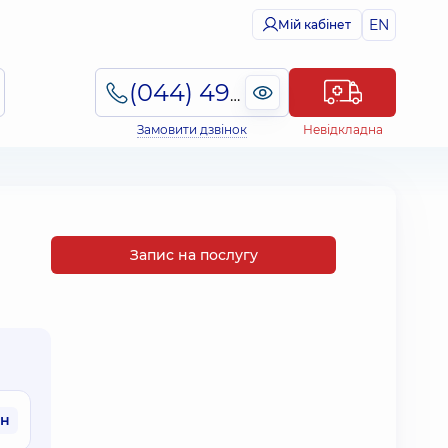
EN
Мій кабінет
(044) 495-2-888
Замовити дзвінок
Невідкладна
Запис на послугу
рн