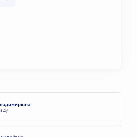
олодимирівна
свіду