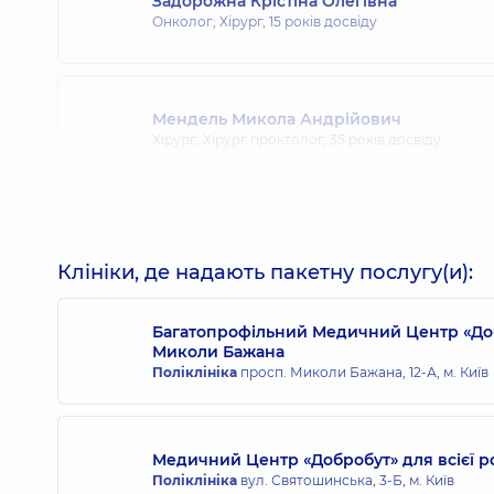
Задорожна Крістіна Олегівна
Онколог; Хірург,
15 років досвіду
Мендель Микола Андрійович
Хірург; Хірург проктолог,
35 років досвіду
Клініки, де надають пакетну послугу(и):
Багатопрофільний Медичний Центр «Доб
Миколи Бажана
Поліклініка
просп. Миколи Бажана, 12-А, м. Київ
Медичний Центр «Добробут» для всієї 
Поліклініка
вул. Святошинська, 3-Б, м. Київ