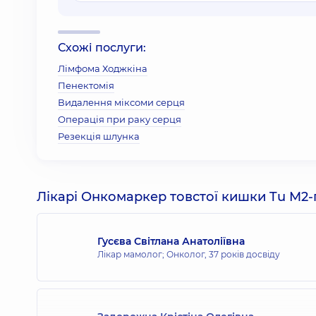
Схожі послуги:
Лімфома Ходжкіна
Пенектомія
Видалення міксоми серця
Операція при раку серця
Резекція шлунка
Лікарі Онкомаркер товстої кишки Tu M2-п
Гусєва Світлана Анатоліївна
Лікар мамолог; Онколог,
37 років досвіду