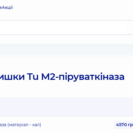
е
Акції
ишки Tu M2-піруваткіназа
а (матеріал - кал)
4570 г