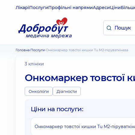
Лікарі
Послуги
Профільні напрями
Адреси
Ціни
Більш
Головна
Послуги
Онкомаркер товстої кишки Tu M2-піруваткіназа
3 клініки
Онкомаркер товстої к
Онкологи
Діагности
Ціни на послуги:
Онкомаркер товстої кишки Tu M2-піруваткіназ