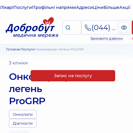
Лікарі
Послуги
Профільні напрями
Адреси
Ціни
Більше
Акції
(044) 495-2-888
Замовити дзвінок
Головна
Послуги
Онкомаркер легень ProGRP
3 клініки
Онкомаркер
Запис на послугу
легень
ProGRP
Онкологи
Діагности