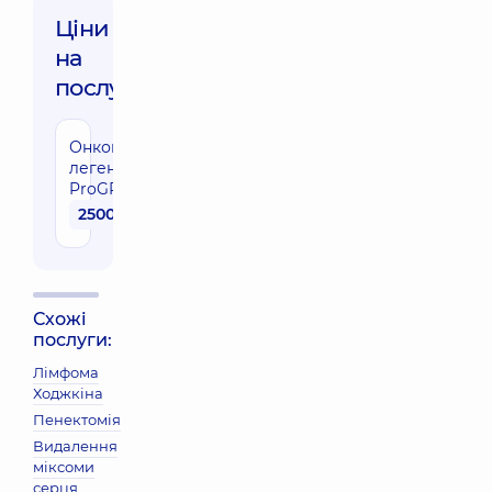
Ціни
на
послуги:
Онкомаркер
легень
ProGRP
2500 грн
Схожі
послуги:
Лімфома
Ходжкіна
Пенектомія
Видалення
міксоми
серця