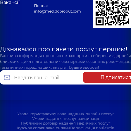
Вакансії
Пошта:
info@med.dobrobut.com
Дізнавайся про пакети послуг першим!
Важлива інформація про те як не захворіти та вберегти здоров`
близьких. Цикл підготовлених експертами сезонних рекомендаці
тематичних порад наших лікарів… Будьте здорові!
Підписатис
Угода користувача
Умови надання онлайн послуг
Умови надання послуг вакцинації
Публічний договір надання медичних послуг
Куточок споживача онлайн
Верифікація пацієнтів