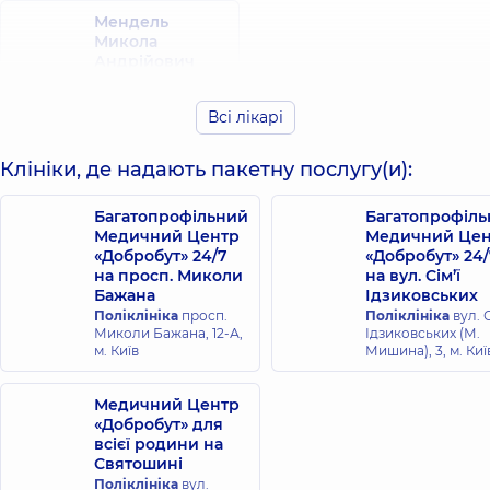
Мендель
Микола
Андрійович
Хірург; Хірург
проктолог,
35 років
Всі лікарі
досвіду
Клініки, де надають пакетну послугу(и):
Багатопрофільний
Багатопрофіл
Медичний Центр
Медичний Цен
«Добробут» 24/7
«Добробут» 24/
на просп. Миколи
на вул. Сім’ї
Бажана
Ідзиковських
Поліклініка
просп.
Поліклініка
вул. С
Миколи Бажана, 12-А,
Ідзиковських (М.
м. Київ
Мишина), 3, м. Киї
Медичний Центр
«Добробут» для
всієї родини на
Святошині
Поліклініка
вул.