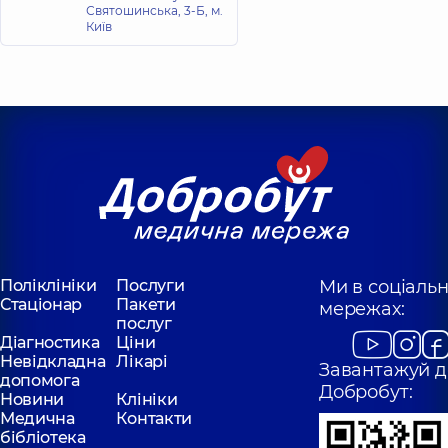
Святошинська, 3-Б, м.
Київ
Поліклініки
Послуги
Ми в соціаль
Стаціонар
Пакети
мережах:
послуг
Діагностика
Ціни
Невідкладна
Лікарі
Завантажуй д
допомога
Добробут:
Новини
Клініки
Медична
Контакти
бібліотека