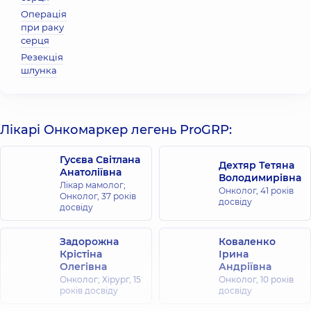
Операція
при раку
серця
Резекція
шлунка
Лікарі Онкомаркер легень ProGRP:
Гусєва Світлана
Дехтяр Тетяна
Анатоліївна
Володимирівна
Лікар мамолог;
Онколог,
41 років
Онколог,
37 років
досвіду
досвіду
Задорожна
Коваленко
Крістіна
Ірина
Олегівна
Андріївна
Онколог; Хірург,
15
Онколог,
10 років
років досвіду
досвіду