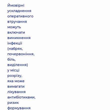
Ймовірні
ускладнення
оперативного
втручання
можуть
включати
виникнення
інфекції
(набряк,
почервоніння,
біль,
виділення)
у місці
розрізу,
яка може
вимагати
лікування
антибіотиками,
ризик
формування