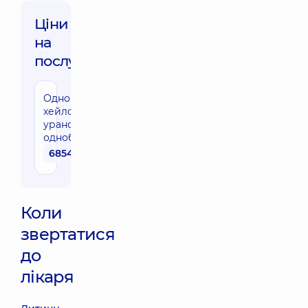
Ціни
на
послуги:
Одномоментна
хейлориносептогнато
ураностафілопластика
однобічна
68540 грн
Коли
звертатися
до
лікаря