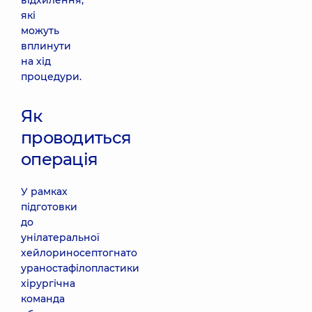
відхилення,
які
можуть
вплинути
на хід
процедури.
Як
проводиться
операція
У рамках
підготовки
до
унілатеральної
хейлориносептогнато
ураностафілопластики
хірургічна
команда