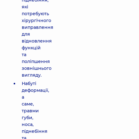
піднебіння,
які
потребують
хірургічного
виправлення
для
відновлення
функцій
та
поліпшення
зовнішнього
вигляду.
Набуті
деформації,
а
саме,
травми
губи,
носа,
піднебіння
та