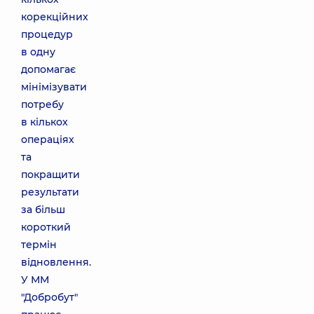
корекційних
процедур
в одну
допомагає
мінімізувати
потребу
в кількох
операціях
та
покращити
результати
за більш
короткий
термін
відновлення.
У ММ
"Добробут"