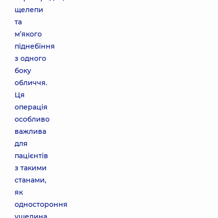
щелепи
та
м’якого
піднебіння
з одного
боку
обличчя.
Ця
операція
особливо
важлива
для
пацієнтів
з такими
станами,
як
одностороння
ущелина