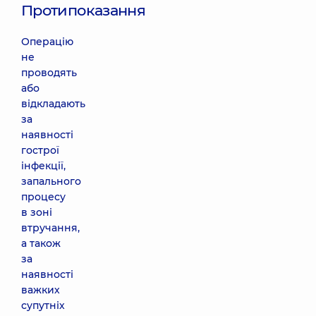
Протипоказання
Операцію
не
проводять
або
відкладають
за
наявності
гострої
інфекції,
запального
процесу
в зоні
втручання,
а також
за
наявності
важких
супутніх