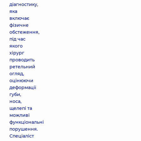
діагностику,
яка
включає
фізичне
обстеження,
під час
якого
хірург
проводить
ретельний
огляд,
оцінюючи
деформації
губи,
носа,
щелепі та
можливі
функціональні
порушення.
Спеціаліст