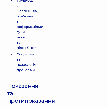
Труднощі
з
мовленням,
пов’язані
з
деформаціями
губи,
носа
та
піднебіння.
Соціальні
та
психологічні
проблеми.
Показання
та
протипоказання