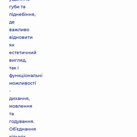
губи та
піднебіння,
де
важливо
відновити
як
естетичний
вигляд,
так і
функціональні
можливості
-
дихання,
мовлення
та
годування.
Об’єднання
кількох