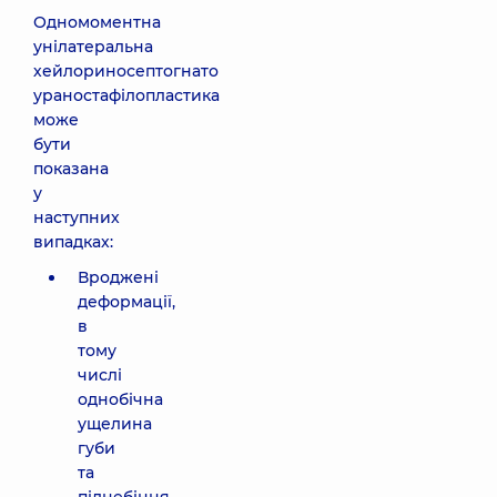
Одномоментна
унілатеральна
хейлориносептогнато
ураностафілопластика
може
бути
показана
у
наступних
випадках:
Вроджені
деформації,
в
тому
числі
однобічна
ущелина
губи
та