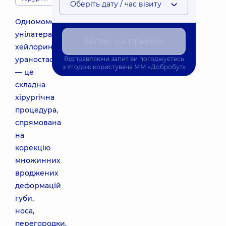
Оберіть дату / час візиту
Одномоментна
унілатеральна
Запис на прийом
хейлориносептогнато
ураностафілопластика
Відправляючи запит ви погоджуєтесь
з
Угодою користувача
ММ «Добробут»
— це
складна
хірургічна
процедура,
спрямована
на
корекцію
множинних
вроджених
деформацій
губи,
носа,
перегородки,