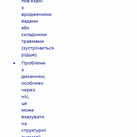
пов’язані
з
вродженими
вадами
або
складними
травмами
(зустрічається
рідше).
Проблеми
з
диханням,
особливо
через
ніс,
це
може
вказувати
на
структурні