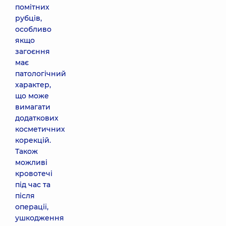
помітних
рубців,
особливо
якщо
загоєння
має
патологічний
характер,
що може
вимагати
додаткових
косметичних
корекцій.
Також
можливі
кровотечі
під час та
після
операції,
ушкодження