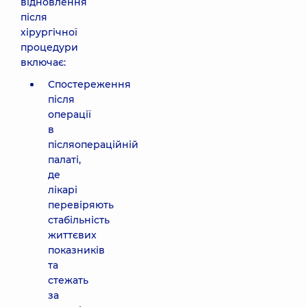
відновлення
після
хірургічної
процедури
включає:
Спостереження
після
операції
в
післяопераційній
палаті,
де
лікарі
перевіряють
стабільність
життєвих
показників
та
стежать
за