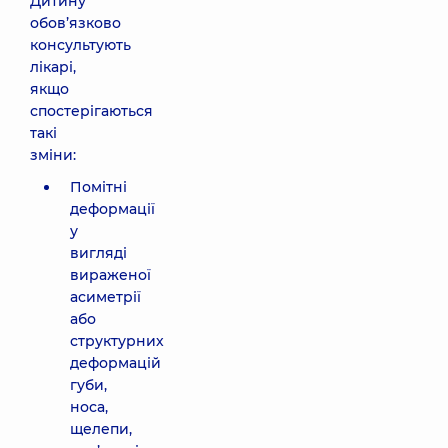
Дитину
обов’язково
консультують
лікарі,
якщо
спостерігаються
такі
зміни:
Помітні
деформації
у
вигляді
вираженої
асиметрії
або
структурних
деформацій
губи,
носа,
щелепи,