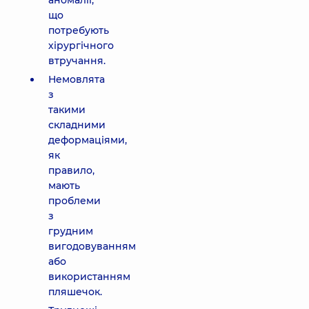
аномалії,
що
потребують
хірургічного
втручання.
Немовлята
з
такими
складними
деформаціями,
як
правило,
мають
проблеми
з
грудним
вигодовуванням
або
використанням
пляшечок.