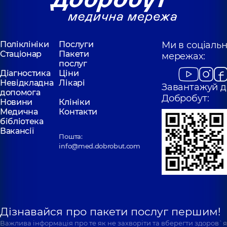
Мартинчук
Цикун Дмитро
Наталія
Володимирович
Олександрівна
Рентгенолог,
9
Поліклініки
Рентген-лаборант;
Послуги
Ми в соціаль
років досвіду
Рентгенолог,
20
Стаціонар
Пакети
мережах:
років досвіду
послуг
Діагностика
Ціни
Невідкладна
Лікарі
Камаралі
Завантажуй д
Качуровський
допомога
Микита
Добробут:
Олег Петрович
Новини
Клініки
В'ячеславович
Рентгенолог,
22
Медична
Контакти
Рентгенолог,
5
років досвіду
бібліотека
років досвіду
Вакансії
Пошта:
info@med.dobrobut.com
Дізнавайся про пакети послуг першим!
Важлива інформація про те як не захворіти та вберегти здоров`