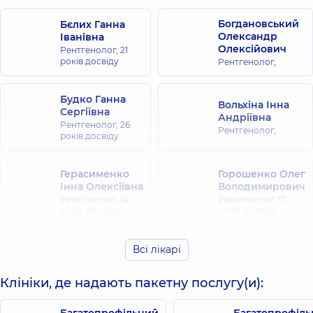
Богдановський
Бєлих Ганна
Олександр
Іванівна
Олексійович
Рентгенолог,
21
років досвіду
Рентгенолог,
Будко Ганна
Вольхіна Інна
Сергіївна
Андріївна
Рентгенолог,
26
Рентгенолог,
років досвіду
Герасименко
Горошенко Олег
Інна Олексіївна
Володимирович
Рентгенолог,
14
Рентгенолог,
17
років досвіду
років досвіду
Давиденко
Всі лікарі
Дрига Дарія
Наталія
Юріївна
Анатоліївна
Клініки, де надають пакетну послугу(и):
Рентгенолог,
Рентгенолог,
13
років досвіду