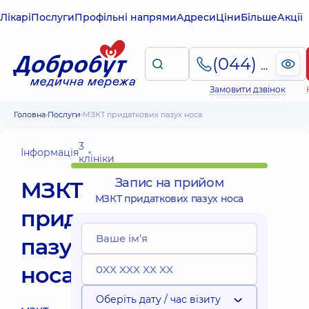
Лікарі
Послуги
Профільні напрями
Адреси
Ціни
Більше
Акції
(044) 495-2-888
Замовити дзвінок
Головна
Послуги
МЗКТ придаткових пазух носа
3
Інформація
клініки
Запис на прийом
МЗКТ
МЗКТ придаткових пазух носа
придаткових
пазух
носа
Оберіть дату / час візиту