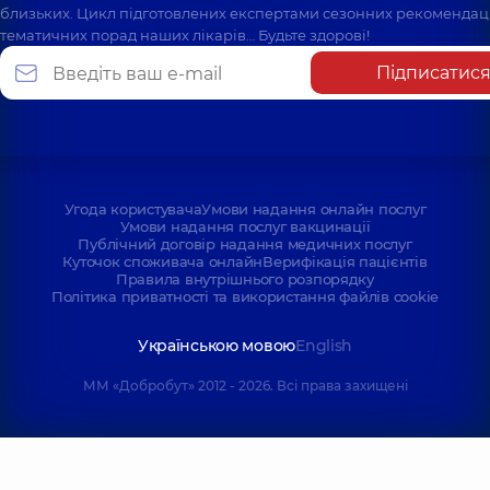
близьких. Цикл підготовлених експертами сезонних рекомендаці
тематичних порад наших лікарів… Будьте здорові!
Підписатис
Угода користувача
Умови надання онлайн послуг
Умови надання послуг вакцинації
Публічний договір надання медичних послуг
Куточок споживача онлайн
Верифікація пацієнтів
Правила внутрішнього розпорядку
Політика приватності та використання файлів cookie
Українською мовою
English
ММ «Добробут» 2012 - 2026. Всі права захищені