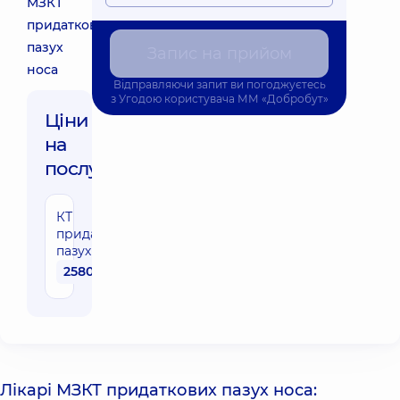
МЗКТ
придаткових
пазух
Запис на прийом
носа
Відправляючи запит ви погоджуєтесь
з
Угодою користувача
ММ «Добробут»
Ціни
на
послуги:
КТ
придаткових
пазух носу
2580 грн
Лікарі МЗКТ придаткових пазух носа: