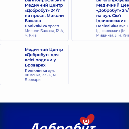
Багатопрофільний
Багатопрофіл
Медичний Центр
Медичний Цен
Ковальський
Заєць Наталія
«Добробут» 24/7
«Добробут» 24/
Володимир
Юріївна
на просп. Миколи
на вул. Сім’ї
Олександрович
Рентгенолог,
21
Бажана
Ідзиковських
років досвіду
Рентгенолог,
Поліклініка
просп.
Поліклініка
вул. С
Миколи Бажана, 12-А,
Ідзиковських (М.
м. Київ
Мишина), 3, м. Киї
Ніколенко Анна
Корягіна Юлія
Сергіївна
Володимирівна
Медичний Центр
Рентгенолог,
13
Рентгенолог,
років досвіду
«Добробут» для
всієї родини у
Броварах
Семененко
Поліклініка
вул.
Рязанцев
Валерія
Київська, 221-Б, м.
Богдан
Валеріївна
Бровари
Анатолійович
Рентгенолог,
22
Рентгенолог,
років досвіду
Корнєєва
Шпіро Марія
Анастасія
Вадимівна
Сергіївна
Рентгенолог,
Рентгенолог,
5
років досвіду