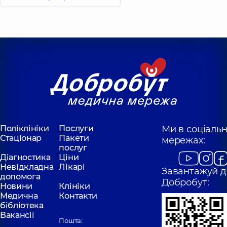
Анатолійович
Рентгенолог,
22
Рентгенолог,
років досвіду
Корнєєва
Шпіро Марія
Анастасія
Вадимівна
Сергіївна
Рентгенолог,
Рентгенолог,
5
років досвіду
Мартинчук
Цикун Дмитро
Наталія
Володимирович
Олександрівна
Рентгенолог,
9
Поліклініки
Рентген-лаборант;
Послуги
Ми в соціаль
років досвіду
Рентгенолог,
20
Стаціонар
Пакети
мережах:
років досвіду
послуг
Діагностика
Ціни
Невідкладна
Лікарі
Камаралі
Завантажуй д
Качуровський
допомога
Микита
Добробут:
Олег Петрович
Новини
Клініки
В'ячеславович
Рентгенолог,
22
Медична
Контакти
Рентгенолог,
5
років досвіду
бібліотека
років досвіду
Вакансії
Пошта: