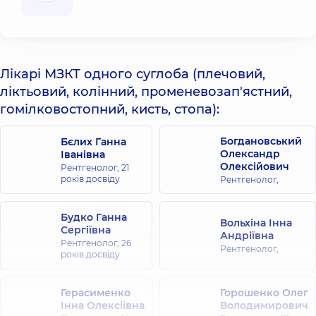
Лікарі МЗКТ одного суглоба (плечовий,
ліктьовий, колінний, променевозап'ястний,
гомілковостопний, кисть, стопа):
Богдановський
Бєлих Ганна
Олександр
Іванівна
Олексійович
Рентгенолог,
21
років досвіду
Рентгенолог,
Будко Ганна
Вольхіна Інна
Сергіївна
Андріївна
Рентгенолог,
26
Рентгенолог,
років досвіду
Герасименко
Горошенко Олег
Інна Олексіївна
Володимирович