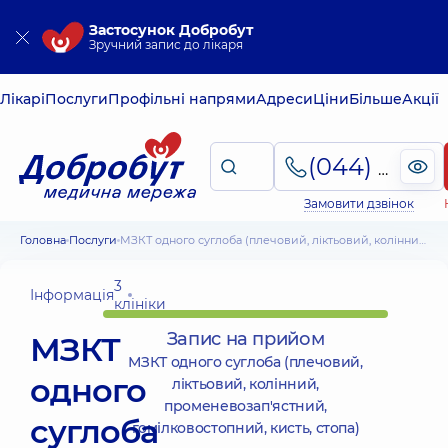
Застосунок Добробут
Зручний запис до лікаря
Лікарі
Послуги
Профільні напрями
Адреси
Ціни
Більше
Акції
(044) 495-2-888
Замовити дзвінок
Головна
Послуги
МЗКТ одного суглоба (плечовий, ліктьовий, колінний, променевозап'ястний, гомілковостопний, кисть, стопа)
3
Інформація
клініки
Запис на прийом
МЗКТ
МЗКТ одного суглоба (плечовий,
одного
ліктьовий, колінний,
променевозап'ястний,
суглоба
гомілковостопний, кисть, стопа)