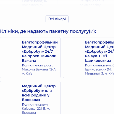
Рентгенолог,
14
Рентгенолог,
17
років досвіду
років досвіду
Давиденко
Всі лікарі
Дрига Дарія
Наталія
Юріївна
Анатоліївна
Клініки, де надають пакетну послугу(и):
Рентгенолог,
Рентгенолог,
13
років досвіду
Багатопрофільний
Багатопрофіл
Медичний Центр
Медичний Цен
Ковальський
Заєць Наталія
«Добробут» 24/7
«Добробут» 24/
Володимир
Юріївна
на просп. Миколи
на вул. Сім’ї
Олександрович
Рентгенолог,
21
Бажана
Ідзиковських
років досвіду
Рентгенолог,
Поліклініка
просп.
Поліклініка
вул. С
Миколи Бажана, 12-А,
Ідзиковських (М.
м. Київ
Мишина), 3, м. Киї
Ніколенко Анна
Корягіна Юлія
Сергіївна
Володимирівна
Медичний Центр
Рентгенолог,
13
Рентгенолог,
років досвіду
«Добробут» для
всієї родини у
Броварах
Семененко
Поліклініка
вул.
Рязанцев
Валерія
Київська, 221-Б, м.
Богдан
Валеріївна
Бровари