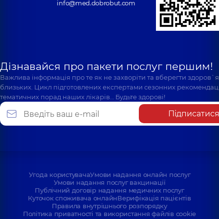
info@med.dobrobut.com
Дізнавайся про пакети послуг першим!
Важлива інформація про те як не захворіти та вберегти здоров`
близьких. Цикл підготовлених експертами сезонних рекомендаці
тематичних порад наших лікарів… Будьте здорові!
Підписатис
Угода користувача
Умови надання онлайн послуг
Умови надання послуг вакцинації
Публічний договір надання медичних послуг
Куточок споживача онлайн
Верифікація пацієнтів
Правила внутрішнього розпорядку
Політика приватності та використання файлів cookie