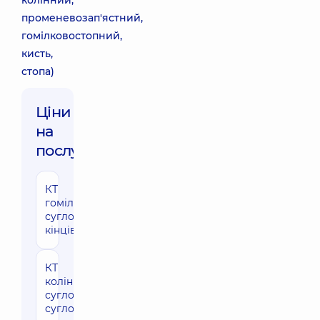
колінний,
променевозап'ястний,
гомілковостопний,
кисть,
стопа)
Ціни
на
послуги:
КТ
2580 грн
гомілковостопних
суглобів, стоп (1
кінцівка)
КТ
2580 грн
колінного
суглоба (1
суглоб)