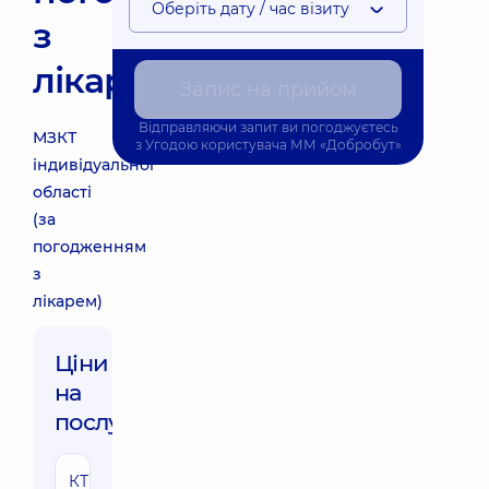
Оберіть дату / час візиту
з
лікарем)
Запис на прийом
Відправляючи запит ви погоджуєтесь
МЗКТ
з
Угодою користувача
ММ «Добробут»
індивідуальної
області
(за
погодженням
з
лікарем)
Ціни
на
послуги:
КТ