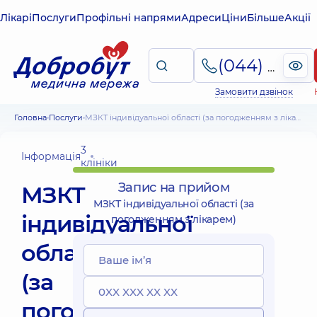
Лікарі
Послуги
Профільні напрями
Адреси
Ціни
Більше
Акції
(044) 495-2-888
Замовити дзвінок
Головна
Послуги
МЗКТ індивідуальної області (за погодженням з лікарем)
3
Інформація
клініки
Запис на прийом
МЗКТ
МЗКТ індивідуальної області (за
індивідуальної
погодженням з лікарем)
області
(за
погодженням