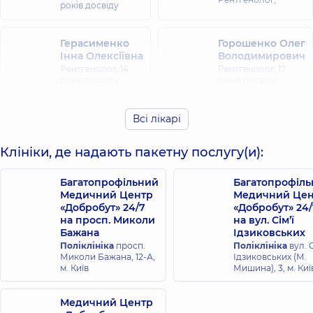
років досвіду
Герасименко
Горошенко Олег
Інна Олексіївна
Володимирович
Рентгенолог,
14
Рентгенолог,
17
років досвіду
років досвіду
Давиденко
Всі лікарі
Дрига Дарія
Наталія
Юріївна
Анатоліївна
Клініки, де надають пакетну послугу(и):
Рентгенолог,
Рентгенолог,
13
років досвіду
Багатопрофільний
Багатопрофіл
Медичний Центр
Медичний Цен
Ковальський
Заєць Наталія
«Добробут» 24/7
«Добробут» 24/
Володимир
Юріївна
на просп. Миколи
на вул. Сім’ї
Олександрович
Рентгенолог,
21
Бажана
Ідзиковських
років досвіду
Рентгенолог,
Поліклініка
просп.
Поліклініка
вул. С
Миколи Бажана, 12-А,
Ідзиковських (М.
м. Київ
Мишина), 3, м. Киї
Ніколенко Анна
Корягіна Юлія
Сергіївна
Володимирівна
Медичний Центр
Рентгенолог,
13
Рентгенолог,