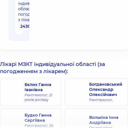
індивідуальної
області (за
погодженням
з лікарем)
2430 грн
Лікарі МЗКТ індивідуальної області (за
погодженням з лікарем):
Богдановський
Бєлих Ганна
Олександр
Іванівна
Олексійович
Рентгенолог,
21
років досвіду
Рентгенолог,
Будко Ганна
Вольхіна Інна
Сергіївна
Андріївна
Рентгенолог,
26
Рентгенолог,