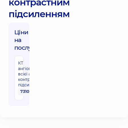
контрастним
підсиленням
Ціни
на
послуги:
КТ
ангіографія
всієї аорти з
контрастним
підсиленням
7310 грн