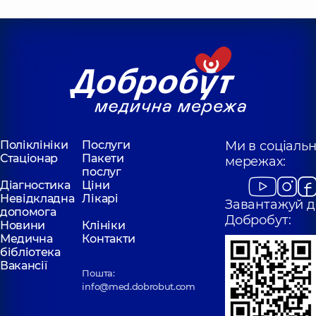
Рентгенолог,
років досвіду
Рязанцев
Ніколенко Анна
Богдан
Сергіївна
Анатолійович
Рентгенолог,
13
років досвіду
Рентгенолог,
Корнєєва
Шпіро Марія
Анастасія
Поліклініки
Вадимівна
Послуги
Ми в соціаль
Сергіївна
Стаціонар
Пакети
Рентгенолог,
Рентгенолог,
5
мережах:
років досвіду
послуг
Діагностика
Ціни
Невідкладна
Лікарі
Завантажуй д
Мартинчук
допомога
Цикун Дмитро
Наталія
Добробут:
Новини
Клініки
Володимирович
Олександрівна
Медична
Контакти
Рентгенолог,
9
Рентген-лаборант;
бібліотека
років досвіду
Рентгенолог,
20
Вакансії
років досвіду
Пошта:
info@med.dobrobut.com
Камаралі
Качуровський
Микита