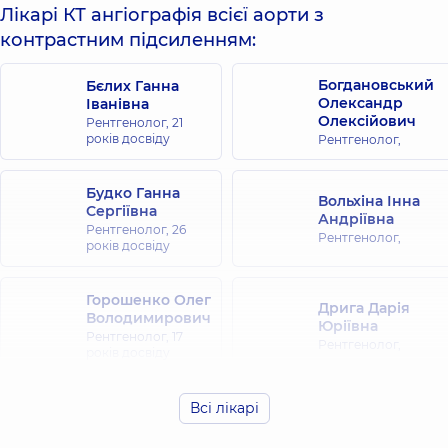
Лікарі КТ ангіографія всієї аорти з
контрастним підсиленням:
Богдановський
Бєлих Ганна
Олександр
Іванівна
Олексійович
Рентгенолог,
21
років досвіду
Рентгенолог,
Будко Ганна
Вольхіна Інна
Сергіївна
Андріївна
Рентгенолог,
26
Рентгенолог,
років досвіду
Горошенко Олег
Дрига Дарія
Володимирович
Юріївна
Рентгенолог,
17
Рентгенолог,
років досвіду
Заєць Наталія
Всі лікарі
Корягіна Юлія
Юріївна
Володимирівна
Рентгенолог,
21