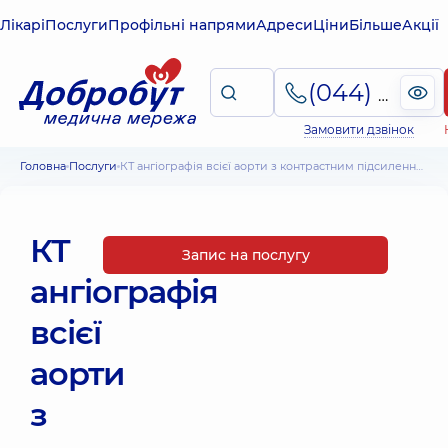
Лікарі
Послуги
Профільні напрями
Адреси
Ціни
Більше
Акції
(044) 495-2-888
Замовити дзвінок
Головна
Послуги
КТ ангіографія всієї аорти з контрастним підсиленням
КТ
Запис на послугу
ангіографія
всієї
аорти
з