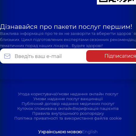
Олег Петрович
В'ячеславович
Рентгенолог,
22
Рентгенолог,
5
років досвіду
років досвіду
Дізнавайся про пакети послуг першим!
Важлива інформація про те як не захворіти та вберегти здоров`
близьких. Цикл підготовлених експертами сезонних рекомендаці
тематичних порад наших лікарів… Будьте здорові!
Підписатис
Угода користувача
Умови надання онлайн послуг
Умови надання послуг вакцинації
Публічний договір надання медичних послуг
Куточок споживача онлайн
Верифікація пацієнтів
Правила внутрішнього розпорядку
Політика приватності та використання файлів cookie
Українською мовою
English