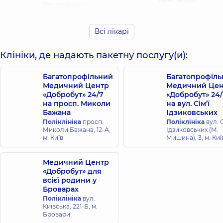
Рентгенолог,
Черепинська
Всі лікарі
Рязанцев
Олена
Богдан
Петрівна
Анатолійович
Клініки, де надають пакетну послугу(и):
Рентгенолог,
43
Рентгенолог,
років досвіду
Багатопрофільний
Багатопрофіл
Медичний Центр
Медичний Цен
Корнєєва
«Добробут» 24/7
«Добробут» 24/
Шпіро Марія
Анастасія
на просп. Миколи
на вул. Сім’ї
Вадимівна
Сергіївна
Бажана
Ідзиковських
Рентгенолог,
Рентгенолог,
5
Поліклініка
просп.
Поліклініка
вул. С
років досвіду
Миколи Бажана, 12-А,
Ідзиковських (М.
м. Київ
Мишина), 3, м. Киї
Качуровський
Олег Петрович
Медичний Центр
Рентгенолог,
22
«Добробут» для
років досвіду
всієї родини у
Броварах
Поліклініка
вул.
Київська, 221-Б, м.
Бровари