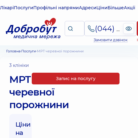
Лікарі
Послуги
Профільні напрями
Адреси
Ціни
Більше
Акції
(044) 495-2-888
Замовити дзвінок
Головна
Послуги
МРТ черевної порожнини
3 клініки
МРТ
Запис на послугу
черевної
порожнини
Ціни
на