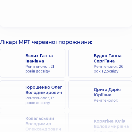
Лікарі МРТ черевної порожнини:
Бєлих Ганна
Будко Ганна
Іванівна
Сергіївна
Рентгенолог,
21
Рентгенолог,
26
років досвіду
років досвіду
Горошенко Олег
Дрига Дарія
Володимирович
Юріївна
Рентгенолог,
17
Рентгенолог,
років досвіду
Ковальський
Корягіна Юлія
Володимир
Володимирівна
Олександрович
Рентгенолог,