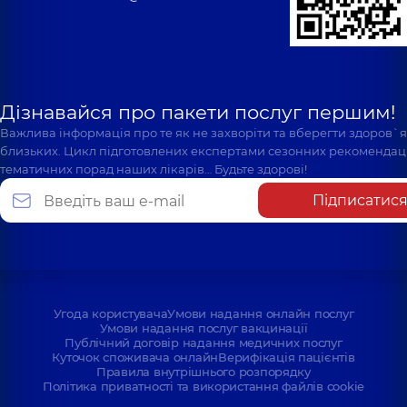
Дізнавайся про пакети послуг першим!
Важлива інформація про те як не захворіти та вберегти здоров`
близьких. Цикл підготовлених експертами сезонних рекомендаці
тематичних порад наших лікарів… Будьте здорові!
Підписатис
Угода користувача
Умови надання онлайн послуг
Умови надання послуг вакцинації
Публічний договір надання медичних послуг
Куточок споживача онлайн
Верифікація пацієнтів
Правила внутрішнього розпорядку
Політика приватності та використання файлів cookie