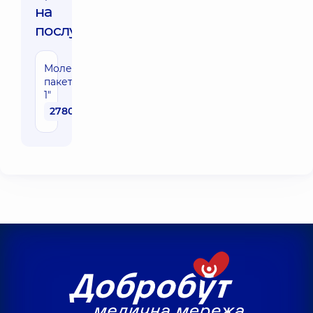
на
послуги:
Молекулярний
пакет "Бур'яни
1"
2780 грн