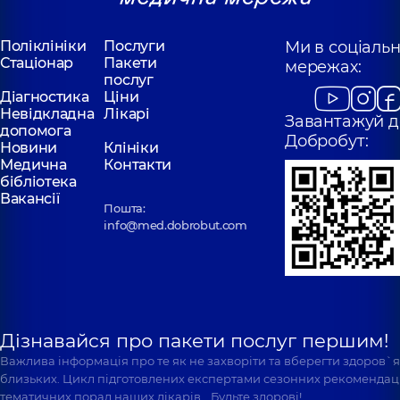
Поліклініки
Послуги
Ми в соціаль
Стаціонар
Пакети
мережах:
послуг
Діагностика
Ціни
Невідкладна
Лікарі
Завантажуй д
допомога
Добробут:
Новини
Клініки
Медична
Контакти
бібліотека
Вакансії
Пошта:
info@med.dobrobut.com
Дізнавайся про пакети послуг першим!
Важлива інформація про те як не захворіти та вберегти здоров`
близьких. Цикл підготовлених експертами сезонних рекомендаці
тематичних порад наших лікарів… Будьте здорові!