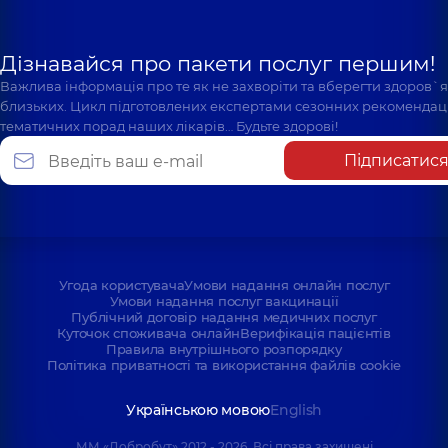
Дізнавайся про пакети послуг першим!
Важлива інформація про те як не захворіти та вберегти здоров`
близьких. Цикл підготовлених експертами сезонних рекомендаці
тематичних порад наших лікарів… Будьте здорові!
Підписатис
Угода користувача
Умови надання онлайн послуг
Умови надання послуг вакцинації
Публічний договір надання медичних послуг
Куточок споживача онлайн
Верифікація пацієнтів
Правила внутрішнього розпорядку
Політика приватності та використання файлів cookie
Українською мовою
English
ММ «Добробут» 2012 - 2026. Всі права захищені