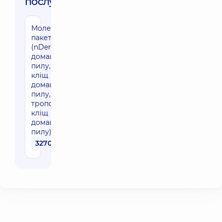
послуги:
Молекулярний
пакет "Кліщі"
(nDer p 1 кліщ
домашнього
пилу, rDer p 2
кліщ
домашнього
пилу, rDer p 10
тропомиозина,
кліщ
домашнього
пилу)
3270 грн