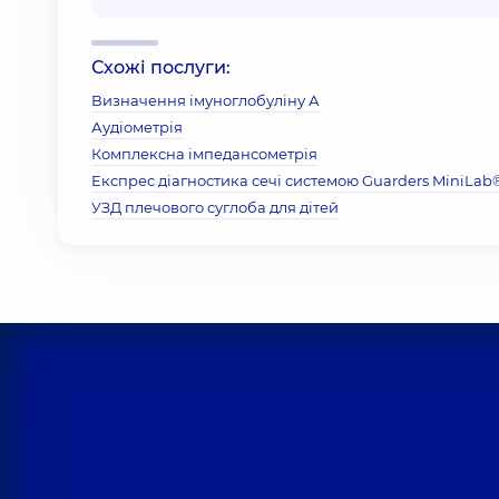
Схожі послуги:
Визначення імуноглобуліну А
Аудіометрія
Комплексна імпедансометрія
Експрес діагностика сечі системою Guarders MiniLab
УЗД плечового суглоба для дітей