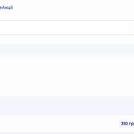
е
Акції
310 г