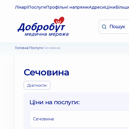
Лікарі
Послуги
Профільні напрями
Адреси
Ціни
Більш
Головна
Послуги
Сечовина
Сечовина
Діагности
Ціни на послуги:
Сечовина