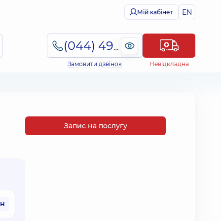
EN
Мій кабінет
(044) 495-2-888
Замовити дзвінок
Невідкладна
Запис на послугу
рн