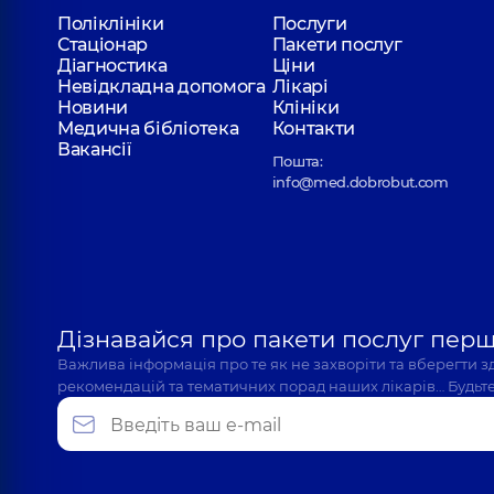
Поліклініки
Послуги
Стаціонар
Пакети послуг
Діагностика
Ціни
Невідкладна допомога
Лікарі
Новини
Клініки
Медична бібліотека
Контакти
Вакансії
Пошта:
info@med.dobrobut.com
Дізнавайся про пакети послуг пер
Важлива інформація про те як не захворіти та вберегти 
рекомендацій та тематичних порад наших лікарів… Будьте