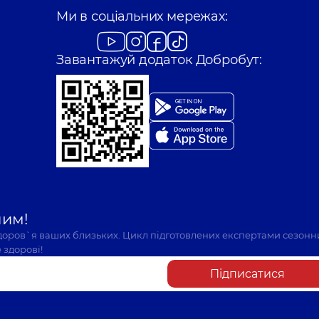
Ми в соціальних мережах:
Завантажуй додаток Добробут:
шим!
здоров`я ваших близьких. Цикл підготовлених експертами сезонн
 здорові!
Підписатися