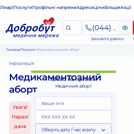
Лікарі
Послуги
Профільні напрями
Адреси
Ціни
Більше
Акції
(044) 495-2-888
Замовити дзвінок
Головна
Послуги
Медикаментозний аборт
Інформація
Медикаментозний
Запис на прийом
аборт
Медичний аборт
Увага!
Наразі
дана
Оберіть дату / час візиту