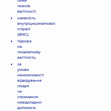
семи
тижнів
вагітності;
наявність
внутрішньоматкової
спіралі
(ВМС);
підозра
на
позаматкову
вагітність;
за
умови
неможливості
відвідування
лікаря
чи
отримання
невідкладної
допомоги;