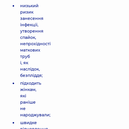
низький
ризик
занесення
інфекції,
утворення
спайок,
непрохідності
маткових
труб
і, як
наслідок,
безпліддя;
підходить
жінкам,
які
раніше
не
народжували;
швидке