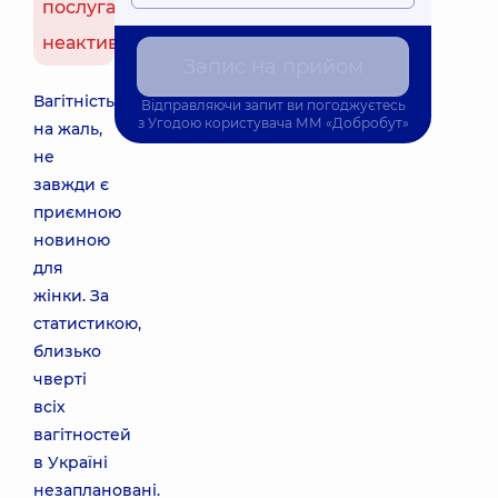
послуга
неактивна
Запис на прийом
Вагітність,
Відправляючи запит ви погоджуєтесь
з
Угодою користувача
ММ «Добробут»
на жаль,
не
завжди є
приємною
новиною
для
жінки. За
статистикою,
близько
чверті
всіх
вагітностей
в Україні
незаплановані.