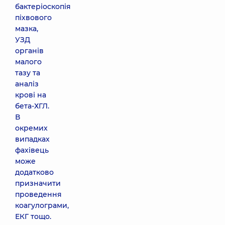
бактеріоскопія
піхвового
мазка,
УЗД
органів
малого
тазу та
аналіз
крові на
бета-ХГЛ.
В
окремих
випадках
фахівець
може
додатково
призначити
проведення
коагулограми,
ЕКГ тощо.