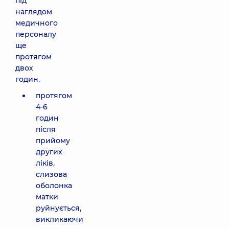
під
наглядом
медичного
персоналу
ще
протягом
двох
годин.
протягом
4-6
годин
після
прийому
других
ліків,
слизова
оболонка
матки
руйнується,
викликаючи