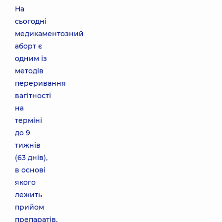
На
сьогодні
медикаментозний
аборт є
одним із
методів
переривання
вагітності
на
терміні
до 9
тижнів
(63 днів),
в основі
якого
лежить
прийом
препаратів,