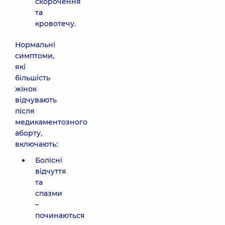
скорочення
та
кровотечу.
Нормальні
симптоми,
які
більшість
жінок
відчувають
після
медикаментозного
аборту,
включають:
Болісні
відчуття
та
спазми
–
починаються