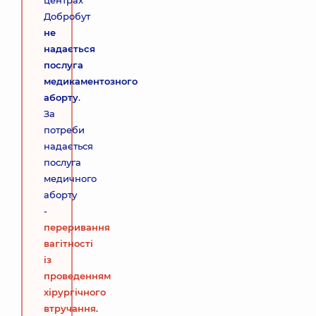
центрах
Добробут
не
надається
послуга
медикаментозного
аборту
.
За
потреби
надається
послуга
медичного
аборту
-
переривання
вагітності
із
проведенням
хірургічного
втручання
.