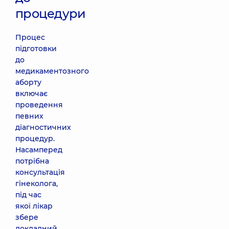
процедури
Процес
підготовки
до
медикаментозного
аборту
включає
проведення
певних
діагностичних
процедур.
Насамперед
потрібна
консультація
гінеколога,
під час
якої лікар
збере
докладний