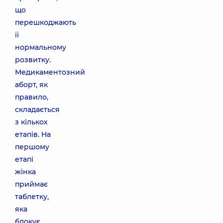
що
перешкоджають
її
нормальному
розвитку.
Медикаментозний
аборт, як
правило,
складається
з кількох
етапів. На
першому
етапі
жінка
приймає
таблетку,
яка
блокує