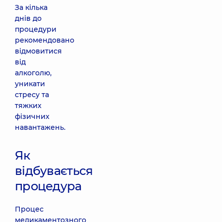
За кілька
днів до
процедури
рекомендовано
відмовитися
від
алкоголю,
уникати
стресу та
тяжких
фізичних
навантажень.
Як
відбувається
процедура
Процес
медикаментозного