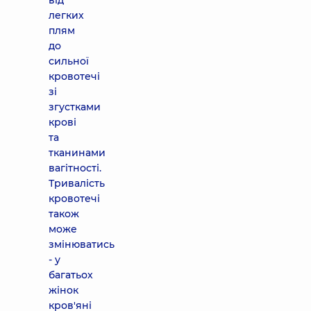
від
легких
плям
до
сильної
кровотечі
зі
згустками
крові
та
тканинами
вагітності.
Тривалість
кровотечі
також
може
змінюватись
- у
багатьох
жінок
кров'яні