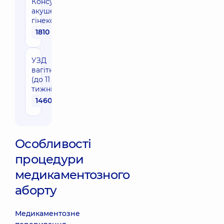
Консультація
акушера-
гінеколога
1810 грн
УЗД
вагітності
(до 11
тижнів)
1460 грн
Особливості
процедури
медикаментозного
аборту
Медикаментозне