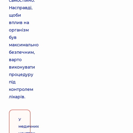
самостійно.
Насправді,
щоби
вплив на
організм
був
максимально
безпечним,
варто
виконувати
процедуру
під
контролем
лікарів.
У
медичних