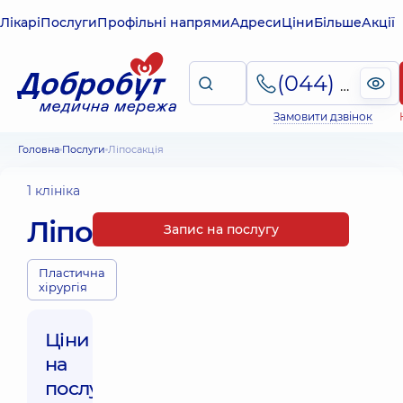
Лікарі
Послуги
Профільні напрями
Адреси
Ціни
Більше
Акції
(044) 495-2-888
Замовити дзвінок
Головна
Послуги
Ліпосакція
1 клініка
Ліпосакція
Запис на послугу
Пластична
хірургія
Ціни
на
послуги: