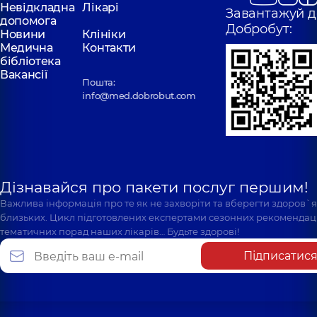
Невідкладна
Лікарі
Завантажуй д
допомога
Добробут:
Новини
Клініки
Медична
Контакти
бібліотека
Вакансії
Пошта:
info@med.dobrobut.com
Дізнавайся про пакети послуг першим!
Важлива інформація про те як не захворіти та вберегти здоров`
близьких. Цикл підготовлених експертами сезонних рекомендаці
тематичних порад наших лікарів… Будьте здорові!
Підписатис