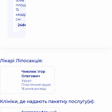
зона
площею до
15
квадратних
см
24840 грн
Лікарі Ліпосакція:
Чмелюк Ігор
Олегович
Хірург;
Пластичний хірург,
18 років досвіду
Клініки, де надають пакетну послугу(и):