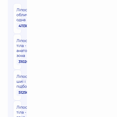
Ліпосакція
обличчя -
одна зона
41130 грн
Ліпосакція
тіла - одна
анатомічна
зона
31020 грн
Ліпосакція
шиї і
підборіддя
51250 грн
Ліпосакція
тіла - одна