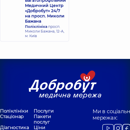
Багатопрофільний
Медичний Центр
«Добробут» 24/7
на просп. Миколи
Бажана
Поліклініка
просп.
Миколи Бажана, 12-А,
м. Київ
Поліклініки
Послуги
Ми в соціаль
Стаціонар
Пакети
мережах:
послуг
Діагностика
Ціни