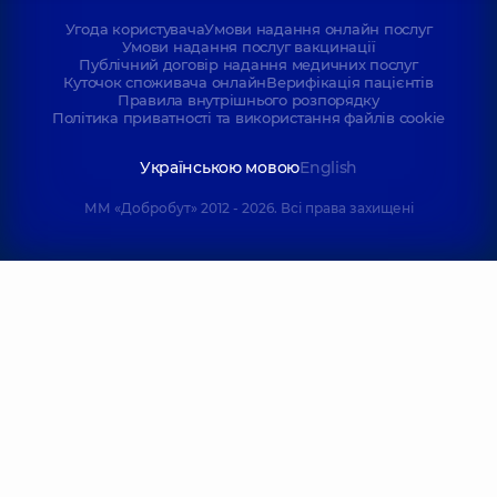
Угода користувача
Умови надання онлайн послуг
Умови надання послуг вакцинації
Публічний договір надання медичних послуг
Куточок споживача онлайн
Верифікація пацієнтів
Правила внутрішнього розпорядку
Політика приватності та використання файлів cookie
Українською мовою
English
ММ «Добробут» 2012 - 2026. Всі права захищені