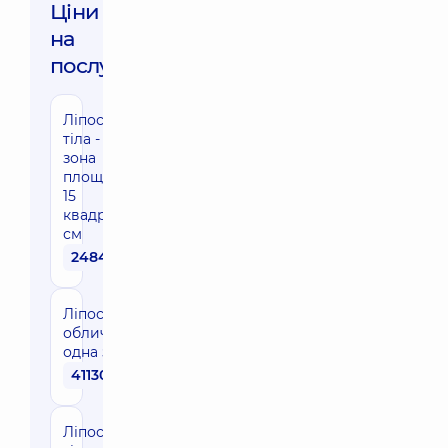
Ціни
на
послуги:
Ліпосакція
тіла - одна
зона
площею до
15
квадратних
см
24840 грн
Ліпосакція
обличчя -
одна зона
41130 грн
Ліпосакція