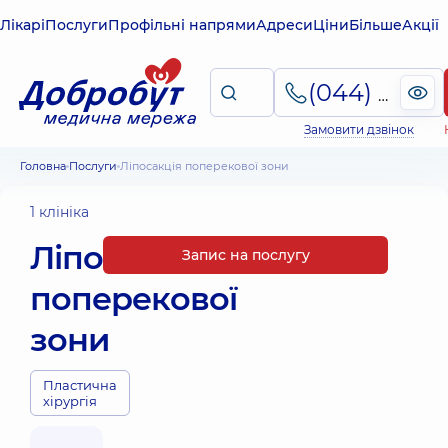
Лікарі
Послуги
Профільні напрями
Адреси
Ціни
Більше
Акції
(044) 495-2-888
Замовити дзвінок
Головна
Послуги
Ліпосакція поперекової зони
1 клініка
Ліпосакція
Запис на послугу
поперекової
зони
Пластична
хірургія