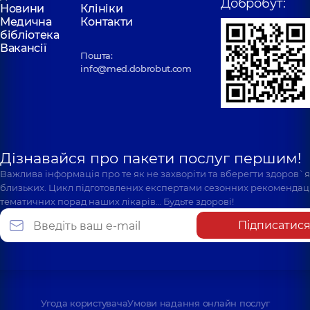
Добробут:
Новини
Клініки
Медична
Контакти
бібліотека
Вакансії
Пошта:
info@med.dobrobut.com
Дізнавайся про пакети послуг першим!
Важлива інформація про те як не захворіти та вберегти здоров`
близьких. Цикл підготовлених експертами сезонних рекомендаці
тематичних порад наших лікарів… Будьте здорові!
Підписатис
Угода користувача
Умови надання онлайн послуг