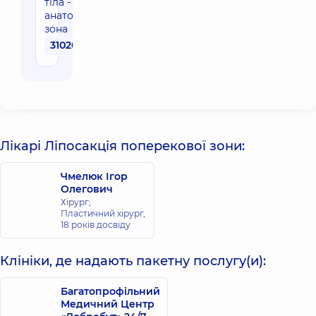
тіла - одна
анатомічна
зона
31020 грн
Лікарі Ліпосакція поперекової зони:
Чмелюк Ігор
Олегович
Хірург;
Пластичний хірург,
18 років досвіду
Клініки, де надають пакетну послугу(и):
Багатопрофільний
Медичний Центр