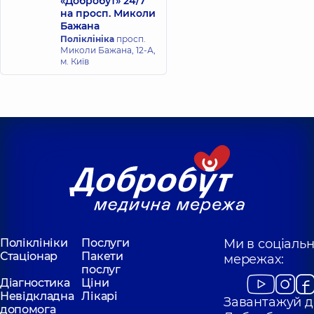
«Добробут» 24/7
на просп. Миколи
Бажана
Поліклініка
просп.
Миколи Бажана, 12-А,
м. Київ
Поліклініки
Послуги
Ми в соціаль
Стаціонар
Пакети
мережах:
послуг
Діагностика
Ціни
Невідкладна
Лікарі
Завантажуй д
допомога