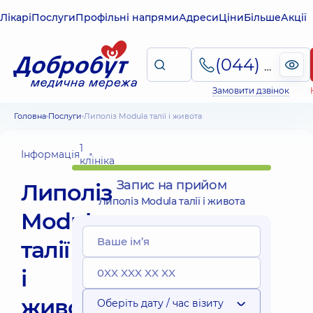
Лікарі
Послуги
Профільні напрями
Адреси
Ціни
Більше
Акції
(044) 495-2-888
Замовити дзвінок
Головна
Послуги
Липоліз Modula талії і живота
1
Інформація
клініка
Запис на прийом
Липоліз
Липоліз Modula талії і живота
Modula
талії
і
живота
Оберіть дату / час візиту