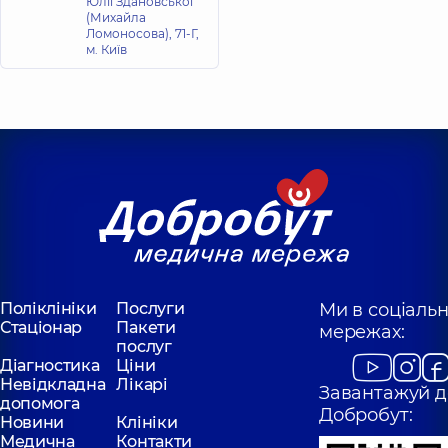
Юлії Здановської
(Михайла
Ломоносова), 71-Г,
м. Київ
Поліклініки
Послуги
Ми в соціаль
Стаціонар
Пакети
мережах:
послуг
Діагностика
Ціни
Невідкладна
Лікарі
Завантажуй д
допомога
Добробут:
Новини
Клініки
Медична
Контакти