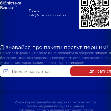
бібліотека
Вакансії
Пошта:
info@med.dobrobut.com
Дізнавайся про пакети послуг першим!
Важлива інформація про те як не захворіти та вберегти здоров`
близьких. Цикл підготовлених експертами сезонних рекомендаці
тематичних порад наших лікарів… Будьте здорові!
Підписатис
Угода користувача
Умови надання онлайн послуг
Умови надання послуг вакцинації
Публічний договір надання медичних послуг