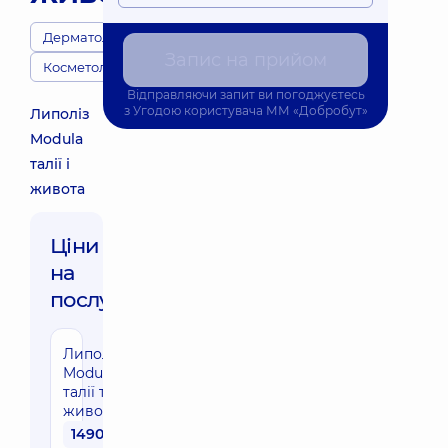
Дерматологи
Запис на прийом
Косметологи
Відправляючи запит ви погоджуєтесь
з
Угодою користувача
ММ «Добробут»
Липоліз
Modula
талії і
живота
Ціни
на
послуги:
Липоліз
Modula
талії та
живота
1490 грн