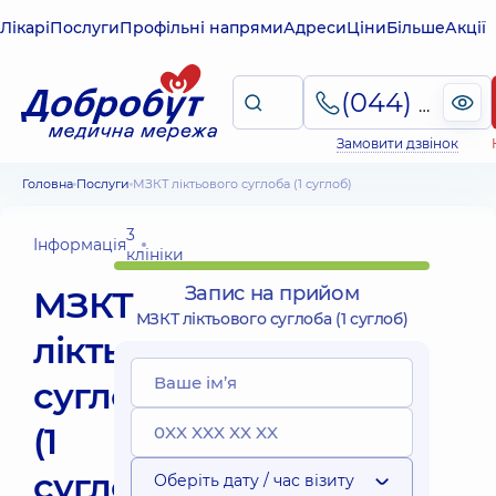
Лікарі
Послуги
Профільні напрями
Адреси
Ціни
Більше
Акції
(044) 495-2-888
Замовити дзвінок
Головна
Послуги
МЗКТ ліктьового суглоба (1 суглоб)
3
Інформація
клініки
Запис на прийом
МЗКТ
МЗКТ ліктьового суглоба (1 суглоб)
ліктьового
суглоба
(1
суглоб)
Оберіть дату / час візиту