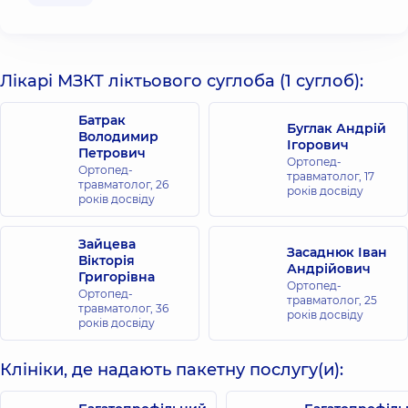
Лікарі МЗКТ ліктьового суглоба (1 суглоб):
Батрак
Буглак Андрій
Володимир
Ігорович
Петрович
Ортопед-
Ортопед-
травматолог,
17
травматолог,
26
років досвіду
років досвіду
Зайцева
Засаднюк Іван
Вікторія
Андрійович
Григорівна
Ортопед-
Ортопед-
травматолог,
25
травматолог,
36
років досвіду
років досвіду
Клініки, де надають пакетну послугу(и):