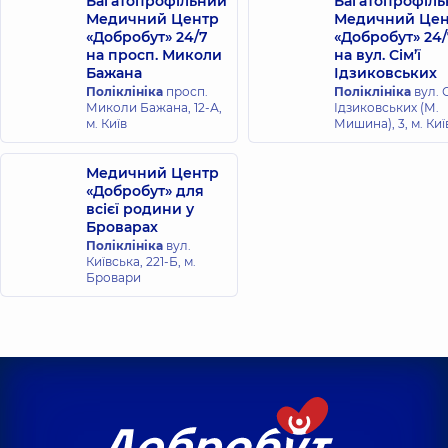
Багатопрофільний
Багатопрофіл
Медичний Центр
Медичний Цен
«Добробут» 24/7
«Добробут» 24/
на просп. Миколи
на вул. Сім’ї
Бажана
Ідзиковських
Поліклініка
просп.
Поліклініка
вул. С
Миколи Бажана, 12-А,
Ідзиковських (М.
м. Київ
Мишина), 3, м. Киї
Медичний Центр
«Добробут» для
всієї родини у
Броварах
Поліклініка
вул.
Київська, 221-Б, м.
Бровари