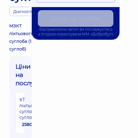
Діагности
Запис на прийом
МЗКТ
Відправляючи запит ви погоджуєтесь
ліктьового
з
Угодою користувача
ММ «Добробут»
суглоба (1
суглоб)
Ціни
на
послуги:
КТ
ліктьового
суглоба (1
суглоб)
2580 грн