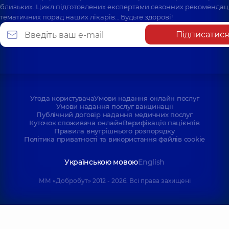
близьких. Цикл підготовлених експертами сезонних рекомендаці
тематичних порад наших лікарів… Будьте здорові!
Підписатис
Угода користувача
Умови надання онлайн послуг
Умови надання послуг вакцинації
Публічний договір надання медичних послуг
Куточок споживача онлайн
Верифікація пацієнтів
Правила внутрішнього розпорядку
Політика приватності та використання файлів cookie
Українською мовою
English
ММ «Добробут» 2012 - 2026. Всі права захищені