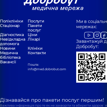
Поліклініки
Послуги
Ми в соціаль
Стаціонар
Пакети
мережах:
послуг
Діагностика
Ціни
Невідкладна
Лікарі
Завантажуй д
допомога
Добробут:
Новини
Клініки
Медична
Контакти
бібліотека
Вакансії
Пошта:
info@med.dobrobut.com
Дізнавайся про пакети послуг першим!
Важлива інформація про те як не захворіти та вберегти здоров`