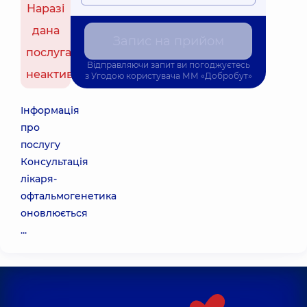
Наразі
дана
Запис на прийом
послуга
Відправляючи запит ви погоджуєтесь
неактивна
з
Угодою користувача
ММ «Добробут»
Інформація
про
послугу
Консультація
лікаря-
офтальмогенетика
оновлюється
...