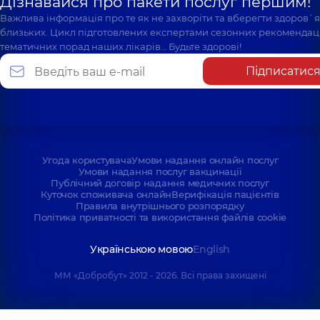
Дізнавайся про пакети послуг першим!
Важлива інформація про те як не захворіти та вберегти здоров`
близьких. Цикл підготовлених експертами сезонних рекомендаці
тематичних порад наших лікарів… Будьте здорові!
Підписатис
Угода користувача
Умови надання онлайн послуг
Умови надання послуг вакцинації
Публічний договір надання медичних послуг
Куточок споживача онлайн
Верифікація пацієнтів
Правила внутрішнього розпорядку
Політика приватності та використання файлів cookie
Українською мовою
English
ММ «Добробут» 2012 - 2026. Всі права захищені