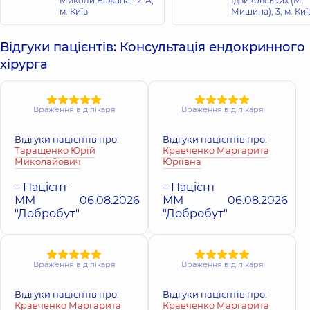
Миколи Бажана, 12-А,
Ідзиковських (М.
м. Київ
Мишина), 3, м. Киї
Відгуки пацієнтів: Консультація ендокринного
хірурга
Враження від лікаря
Враження від лікаря
Відгуки пацієнтів про:
Відгуки пацієнтів про:
Таращенко Юрій
Кравченко Маргарита
Миколайович
Юріївна
– Пацієнт
– Пацієнт
ММ
06.08.2026
ММ
06.08.2026
"Добробут"
"Добробут"
Враження від лікаря
Враження від лікаря
Відгуки пацієнтів про:
Відгуки пацієнтів про:
Кравченко Маргарита
Кравченко Маргарита