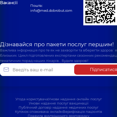
Вакансії
Пошта:
info@med.dobrobut.com
Дізнавайся про пакети послуг першим!
Важлива інформація про те як не захворіти та вберегти здоров`
близьких. Цикл підготовлених експертами сезонних рекомендаці
тематичних порад наших лікарів… Будьте здорові!
Підписатис
Угода користувача
Умови надання онлайн послуг
Умови надання послуг вакцинації
Публічний договір надання медичних послуг
Куточок споживача онлайн
Верифікація пацієнтів
Правила внутрішнього розпорядку