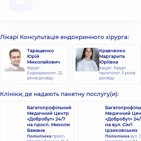
Лікарі Консультація ендокринного хірурга:
Таращенко
Кравченко
Юрій
Маргарита
Миколайович
Юріївна
Хірург;
Хірург; Хірург
Ендокринолог,
22
проктолог,
5 років
років досвіду
досвіду
Клініки, де надають пакетну послугу(и):
Багатопрофільний
Багатопрофіл
Медичний Центр
Медичний Цен
«Добробут» 24/7
«Добробут» 24/
на просп. Миколи
на вул. Сім’ї
Бажана
Ідзиковських
Поліклініка
просп.
Поліклініка
вул. С