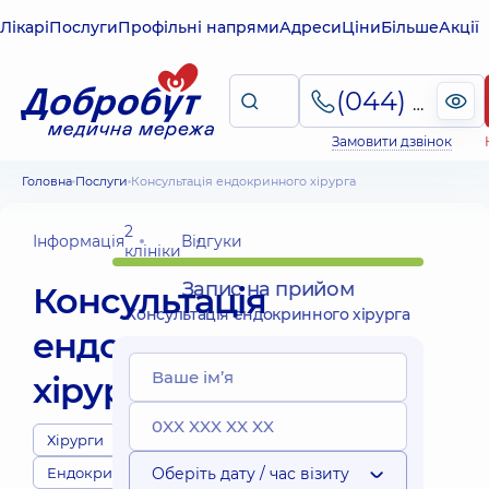
Лікарі
Послуги
Профільні напрями
Адреси
Ціни
Більше
Акції
(044) 495-2-888
Замовити дзвінок
Головна
Послуги
Консультація ендокринного хірурга
2
Інформація
Відгуки
клініки
Запис на прийом
Консультація
Консультація ендокринного хірурга
ендокринного
хірурга
Хірурги
Ендокринологи
Оберіть дату / час візиту