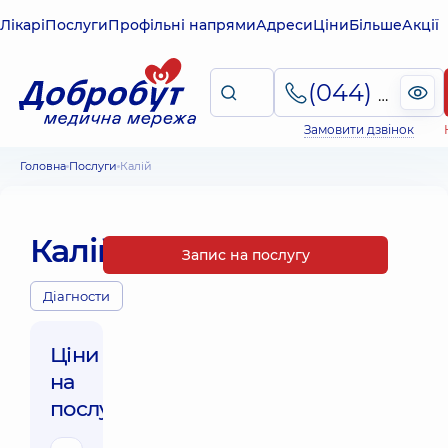
Лікарі
Послуги
Профільні напрями
Адреси
Ціни
Більше
Акції
(044) 495-2-888
Замовити дзвінок
Головна
Послуги
Калій
Калій
Запис на послугу
Діагности
Ціни
на
послуги: