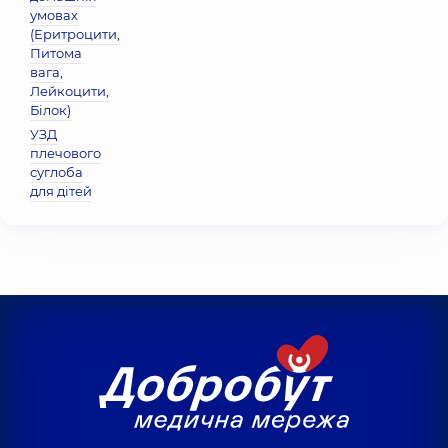
умовах
(Еритроцити,
Питома
вага,
Лейкоцити,
Бiлок)
УЗД
плечового
суглоба
для дітей