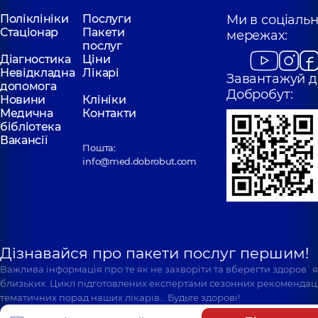
Поліклініки
Послуги
Ми в соціаль
Стаціонар
Пакети
мережах:
послуг
Діагностика
Ціни
Невідкладна
Лікарі
Завантажуй д
допомога
Добробут:
Новини
Клініки
Медична
Контакти
бібліотека
Вакансії
Пошта:
info@med.dobrobut.com
Дізнавайся про пакети послуг першим!
Важлива інформація про те як не захворіти та вберегти здоров`
близьких. Цикл підготовлених експертами сезонних рекомендаці
тематичних порад наших лікарів… Будьте здорові!