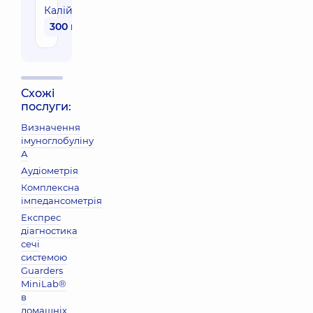
Калій
300 грн
Схожі
послуги:
Визначення
імуноглобуліну
А
Аудіометрія
Комплексна
імпедансометрія
Експрес
діагностика
сечі
системою
Guarders
MiniLab®
в
домашніх