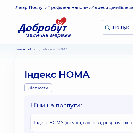
Лікарі
Послуги
Профільні напрями
Адреси
Ціни
Більш
Головна
Послуги
Індекс HOMA
Індекс HOMA
Діагности
Ціни на послуги:
Індекс НОМА (інсулін, глюкоза, розрахунок і