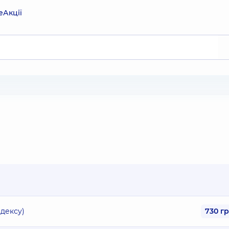
е
Акції
ндексу)
730 г