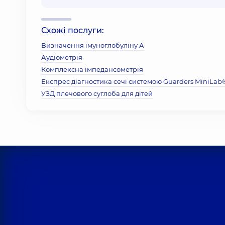
Схожі послуги:
Визначення імуноглобуліну А
Аудіометрія
Комплексна імпедансометрія
Експрес діагностика сечі системою Guarders MiniLab
УЗД плечового суглоба для дітей