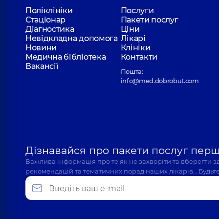
Поліклініки
Послуги
Стаціонар
Пакети послуг
Діагностика
Ціни
Невідкладна допомога
Лікарі
Новини
Клініки
Медична бібліотека
Контакти
Вакансії
Пошта:
info@med.dobrobut.com
Дізнавайся про пакети послуг пер
Важлива інформація про те як не захворіти та вберегти 
рекомендацій та тематичних порад наших лікарів… Будьте