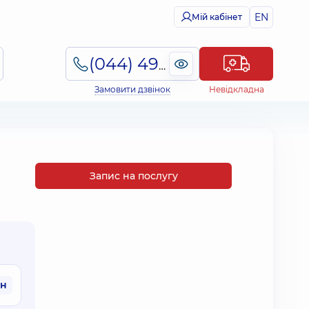
EN
Мій кабінет
(044) 495-2-888
Замовити дзвінок
Невідкладна
Запис на послугу
рн