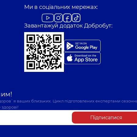
Ми в соціальних мережах:
Завантажуй додаток Добробут:
шим!
здоров`я ваших близьких. Цикл підготовлених експертами сезонн
 здорові!
Підписатися