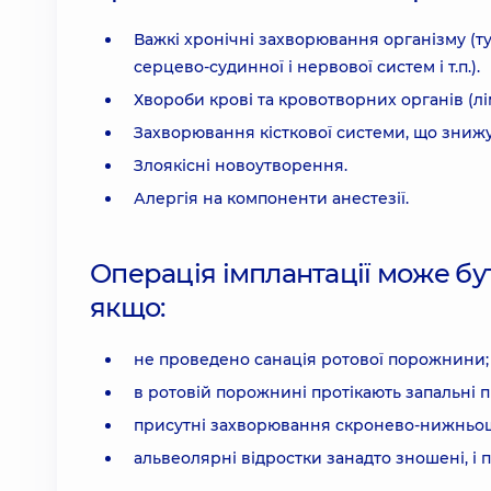
Важкі хронічні захворювання організму (ту
серцево-судинної і нервової систем і т.п.).
Хвороби крові та кровотворних органів (лі
Захворювання кісткової системи, що знижу
Злоякісні новоутворення.
Алергія на компоненти анестезії.
Операція імплантації може бу
якщо:
не проведено санація ротової порожнини;
в ротовій порожнині протікають запальні про
присутні захворювання скронево-нижньощ
альвеолярні відростки занадто зношені, і 