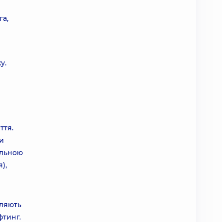
га,
у.
ття.
ки
альною
),
оляють
фтинг.