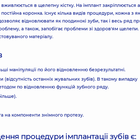
т вживлюється в щелепну кістку. На імплант закріплюється 
, постійна коронка. Існує кілька видів процедури, кожна з я
дозволяє відновлювати як поодинокі зуби, так і весь ряд п
роблему, а також, запобігає проблеми зі здоров'ям щелепи.
стовуваного матеріалу.
в
льші маніпуляції по його відновленню безрезультатні.
 (відсутність останніх жувальних зубів). В такому випадку
етодом по відновленню функцій зубного ряду.
більше).
та на компоненти знімного протезу.
ння процедури імплантації зубів є: