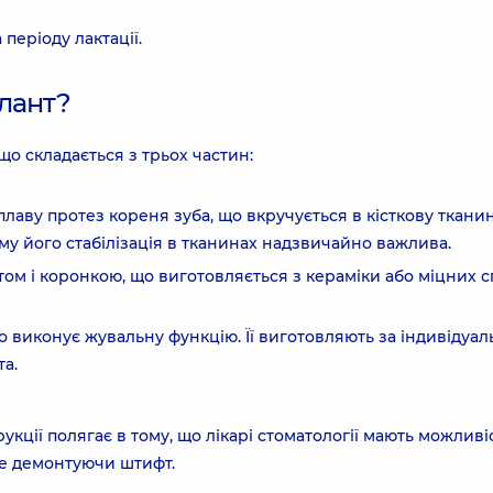
 періоду лактації.
лант?
о складається з трьох частин:
плаву протез кореня зуба, що вкручується в кісткову ткани
ому його стабілізація в тканинах надзвичайно важлива.
м і коронкою, що виготовляється з кераміки або міцних с
що виконує жувальну функцію. Її виготовляють за індивідуа
та.
кції полягає в тому, що лікарі стоматології мають можливі
не демонтуючи штифт.