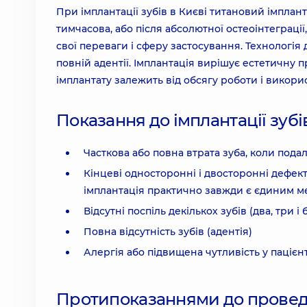
При імплантації зубів в Києві титановий імплан
тимчасова, або після абсолютної остеоінтеграції
свої переваги і сферу застосування. Технологія 
повній адентії. Імплантація вирішує естетичну п
імплантату залежить від обсягу роботи і викори
Показання до імплантації зубі
Часткова або повна втрата зуба, коли пода
Кінцеві односторонні і двосторонні дефекти
імплантація практично завжди є єдиним м
Відсутні поспіль декількох зубів (два, три і 
Повна відсутність зубів (адентія)
Алергія або підвищена чутливість у пацієн
Протипоказаннями до проведе