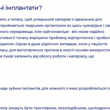
ні імплантати?
ють з титану. Цей унікальний матеріал є ідеальним для
 сприймається людським організмом як щось чужорідне і са
ічного середовища. Але найголовніше - він може надійно
ластивості титану вирішили проблему відторгнення і зроби
одикою. Однак в дуже рідкісних випадках, коли у пацієнта
титану, для виготовлення протеза в якості основи використ
в Києві залежить від обсягу роботи і матеріалу, що
 види зубних імплантів, для кожного з яких розробляється 
 типу (можуть бути гвинтовими, лезоподібними, циліндрич