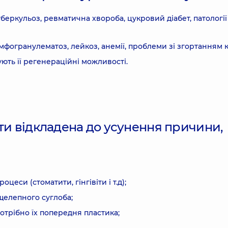
беркульоз, ревматична хвороба, цукровий діабет, патології
мфогранулематоз, лейкоз, анемії, проблеми зі згортанням к
ють її регенераційні можливості.
ти відкладена до усунення причини,
цеси (стоматити, гінгівіти і т.д);
елепного суглоба;
потрібно їх попередня пластика;