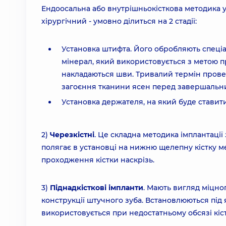
Ендоосальна або внутрішньокісткова методика ус
хірургічний - умовно ділиться на 2 стадії:
Установка штифта. Його обробляють спеціа
мінерал, який використовується з метою пр
накладаються шви. Тривалий термін прове
загоєння тканини ясен перед завершальн
Установка держателя, на який буде ставит
2)
Черезкістні
. Це складна методика імплантації
полягає в установці на нижню щелепну кістку м
проходження кістки наскрізь.
3)
Піднадкісткові імпланти
. Мають вигляд міцно
конструкції штучного зуба. Встановлюються під 
використовується при недостатньому обсязі кіс