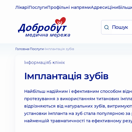
Лікарі
Послуги
Профільні напрями
Адреси
Ціни
Більш
Головна
Послуги
Імплантація зубів
Інформація
5 клінік
Імплантація зубів
Найбільш надійним і ефективним способом відно
протезування з використанням титанових імпла
відрізняються від натуральних зубів, витримую
установки імпланта на зуб стала популярною за 
найменшій травматичності та ефективному резу