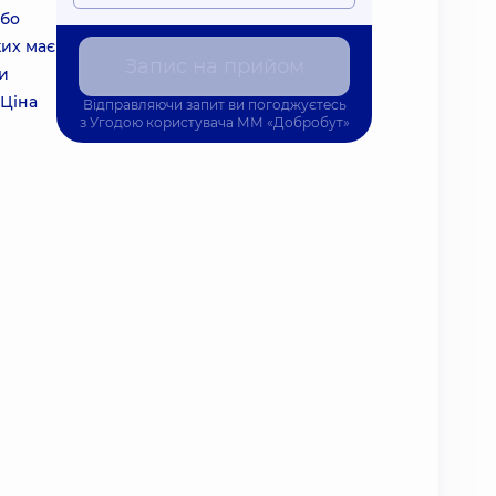
або
ких має
Запис на прийом
ри
 Ціна
Відправляючи запит ви погоджуєтесь
з
Угодою користувача
ММ «Добробут»