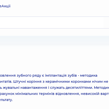
е
Акції
влення зубного ряду є імплантація зубів - методика
нтатів. Штучні коріння з керамічними коронками нічим не
ть жувальні навантаження і служать десятиліттями. Методи
рахунок мінімальних термінів відновлення, невисокій варто
льтату.