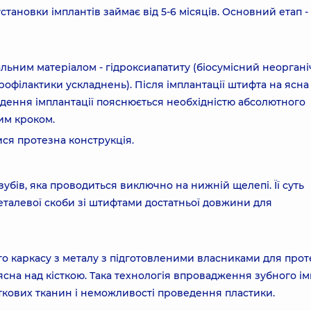
тановки імплантів займає від 5-6 місяців. Основний етап -
льним матеріалом - гідроксиапатиту (біосумісний неорган
офілактики ускладнень). Після імплантації штифта на ясна
дення імплантації пояснюється необхідністю абсолютного
им кроком.
ися протезна конструкція.
 зубів, яка проводиться виключно на нижній щелепі. Її суть
еталевої скоби зі штифтами достатньої довжини для
го каркасу з металу з підготовленими власниками для прот
ясна над кісткою. Така технологія впровадження зубного і
ткових тканин і неможливості проведення пластики.