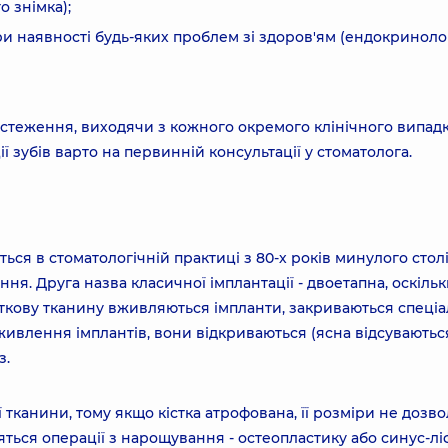
 знімка);
ри наявності будь-яких проблем зі здоров'ям (ендокриноло
стеження, виходячи з кожного окремого клінічного випадк
ї зубів варто на первинній консультації у стоматолога.
ся в стоматологічній практиці з 80-х років минулого столі
ня. Друга назва класичної імплантації - двоетапна, оскіль
істкову тканину вживляються імпланти, закриваються спеці
живлення імплантів, вони відкриваються (ясна відсуваються
з.
 тканини, тому якщо кістка атрофована, її розміри не дозв
яться операції з нарощування - остеопластику або синус-лі