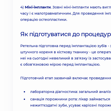
4)
Міні-імпланти
. Зовні міні-імпланти мають ви
часу і є малотравматичним. Для проведення імп
операцію остеопластики.
Як підготуватися до процедури
Ретельна підготовка перед імплантацією зубів -
штучного кореня в кісткову тканину - це опера
неї на сьогодні невеликий в зв'язку із застосув
є обов'язковою мірою перед імплантацією.
Підготовчий етап зазвичай включає проведення
лабораторна діагностика: загальний аналіз 
санація порожнини рота: лікар займається
нежиттєздатні зуби, усуває каріозні порож