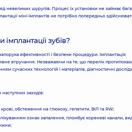
гляд невеликих шурупів. Процес їх установки не займає бага
лантації міні-імплантів не потрібно попередньо здійснюва
 імплантації зубів?
 запорука ефективності і безпеки процедури. Імплантація
тивне втручання. Незважаючи на те, що перелік протипоказ
анням сучасних технологій і матеріалів, діагностичні дослі
 наступних заходів:
крові, обстеження на глюкозу, гепатити, ВІЛ та RW;
 лікуванням ознак запалення, пломбує кореневі канали, ви
нини;