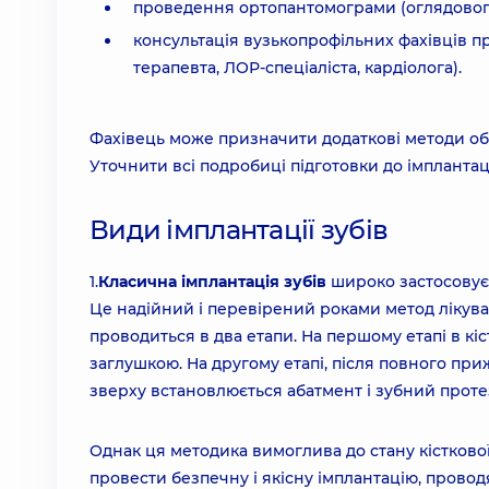
проведення ортопантомограми (оглядового
консультація вузькопрофільних фахівців п
терапевта, ЛОР-спеціаліста, кардіолога).
Фахівець може призначити додаткові методи об
Уточнити всі подробиці підготовки до імплантаці
Види імплантації зубів
1.
Класична імплантація зубів
широко застосовуєть
Це надійний і перевірений роками метод лікуван
проводиться в два етапи. На першому етапі в к
заглушкою. На другому етапі, після повного при
зверху встановлюється абатмент і зубний проте
Однак ця методика вимоглива до стану кісткової
провести безпечну і якісну імплантацію, провод