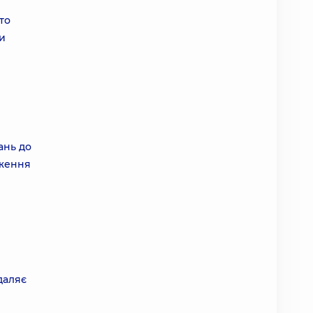
то
ти
ань до
дження
даляє