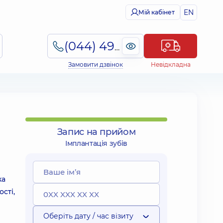
EN
Мій кабінет
(044) 495-2-888
Замовити дзвінок
Невідкладна
Запис на прийом
Імплантація зубів
ка
сті,
Оберіть дату / час візиту