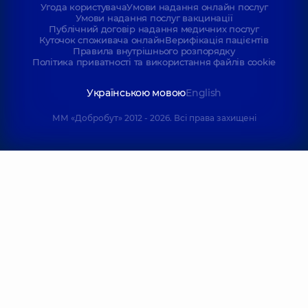
Угода користувача
Умови надання онлайн послуг
Умови надання послуг вакцинації
Публічний договір надання медичних послуг
Куточок споживача онлайн
Верифікація пацієнтів
Правила внутрішнього розпорядку
Політика приватності та використання файлів cookie
Українською мовою
English
ММ «Добробут» 2012 - 2026. Всі права захищені