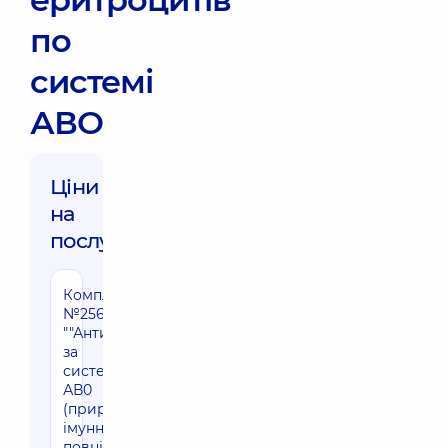
по
системі
АВО
Ціни
на
послуги:
Комплекс
2070 грн
№256
""Антитіла
за
системою
АВ0
(природні,
імунні:
повні та