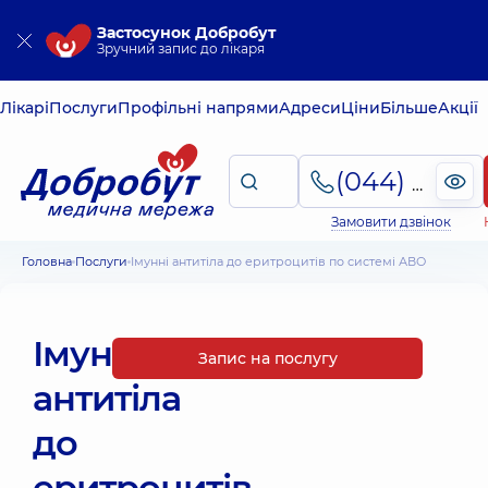
Застосунок Добробут
Зручний запис до лікаря
Лікарі
Послуги
Профільні напрями
Адреси
Ціни
Більше
Акції
(044) 495-2-888
Замовити дзвінок
Головна
Послуги
Імунні антитіла до еритроцитів по системі АВО
Імунні
Запис на послугу
антитіла
до
еритроцитів