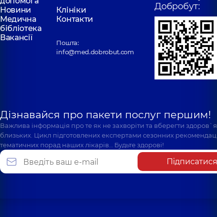
допомога
Добробут:
Новини
Клініки
Медична
Контакти
бібліотека
Вакансії
Пошта:
info@med.dobrobut.com
Дізнавайся про пакети послуг першим!
Важлива інформація про те як не захворіти та вберегти здоров`
близьких. Цикл підготовлених експертами сезонних рекомендаці
тематичних порад наших лікарів… Будьте здорові!
Підписатис