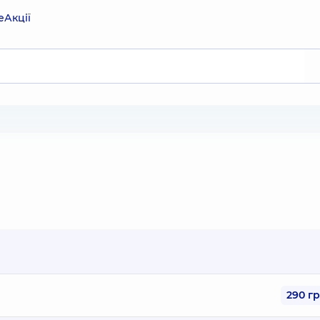
е
Акції
290 г