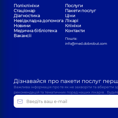
Поліклініки
Послуги
Стаціонар
Пакети послуг
Діагностика
Ціни
Невідкладна допомога
Лікарі
Новини
Клініки
Медична бібліотека
Контакти
Вакансії
Пошта:
info@med.dobrobut.com
Дізнавайся про пакети послуг пер
Важлива інформація про те як не захворіти та вберегти 
рекомендацій та тематичних порад наших лікарів… Будьте