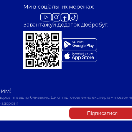
Ми в соціальних мережах:
Завантажуй додаток Добробут:
шим!
здоров`я ваших близьких. Цикл підготовлених експертами сезонн
 здорові!
Підписатися