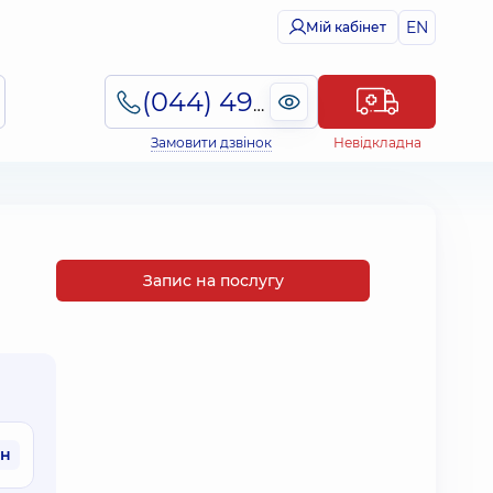
EN
Мій кабінет
(044) 495-2-888
Замовити дзвінок
Невідкладна
Запис на послугу
рн