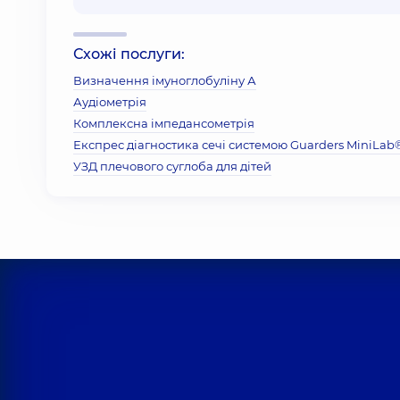
Схожі послуги:
Визначення імуноглобуліну А
Аудіометрія
Комплексна імпедансометрія
Експрес діагностика сечі системою Guarders MiniLab
УЗД плечового суглоба для дітей