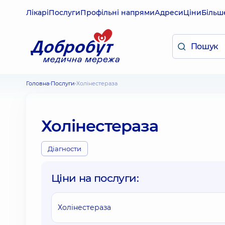
Лікарі
Послуги
Профільні напрями
Адреси
Ціни
Більш
Головна
Послуги
Холінестераза
Холінестераза
Діагности
Ціни на послуги:
Холінестераза