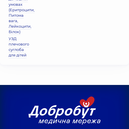
умовах
(Еритроцити,
Питома
вага,
Лейкоцити,
Бiлок)
УЗД
плечового
суглоба
для дітей