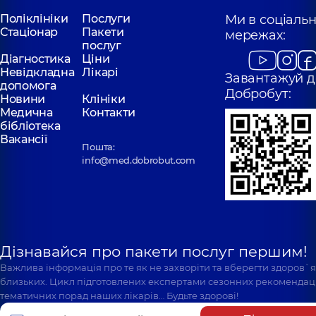
Поліклініки
Послуги
Ми в соціаль
Стаціонар
Пакети
мережах:
послуг
Діагностика
Ціни
Невідкладна
Лікарі
Завантажуй д
допомога
Добробут:
Новини
Клініки
Медична
Контакти
бібліотека
Вакансії
Пошта:
info@med.dobrobut.com
Дізнавайся про пакети послуг першим!
Важлива інформація про те як не захворіти та вберегти здоров`
близьких. Цикл підготовлених експертами сезонних рекомендаці
тематичних порад наших лікарів… Будьте здорові!