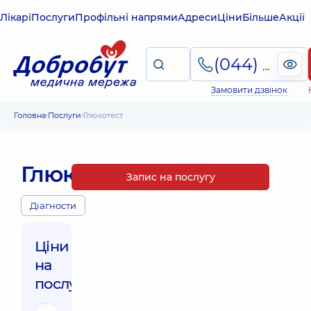
Лікарі
Послуги
Профільні напрями
Адреси
Ціни
Більше
Акції
(044) 495-2-888
Замовити дзвінок
Головна
Послуги
Глюкотест
Глюкотест
Запис на послугу
Діагности
Ціни
на
послуги: