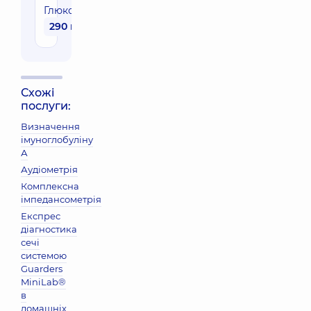
Глюкотест
290 грн
Схожі
послуги:
Визначення
імуноглобуліну
А
Аудіометрія
Комплексна
імпедансометрія
Експрес
діагностика
сечі
системою
Guarders
MiniLab®
в
домашніх