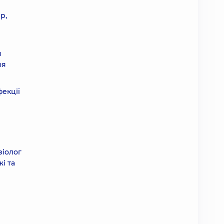
р,
я
ня
фекції
зіолог
і та