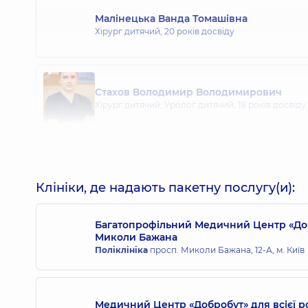
Малінецька Ванда Томашівна
Хірург дитячий,
20 років досвіду
Стахов Володимир Володимирович
Хірург дитячий; Уролог дитячий,
18 років досвіду
Козлов Роман Вікторович
Уролог дитячий; Хірург дитячий,
22 років досвіду
Клініки, де надають пакетну послугу(и):
Багатопрофільний Медичний Центр «Доб
Миколи Бажана
Поліклініка
просп. Миколи Бажана, 12-А, м. Київ
Медичний Центр «Добробут» для всієї р