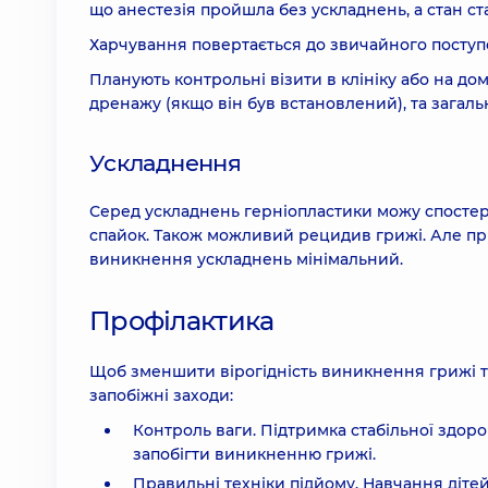
що анестезія пройшла без ускладнень, а стан с
Харчування повертається до звичайного поступо
Планують контрольні візити в клініку або на до
дренажу (якщо він був встановлений), та загаль
Ускладнення
Серед ускладнень герніопластики можу спостер
спайок. Також можливий рецидив грижі. Але при
виникнення ускладнень мінімальний.
Профілактика
Щоб зменшити вірогідність виникнення грижі та
запобіжні заходи:
Контроль ваги. Підтримка стабільної здор
запобігти виникненню грижі.
Правильні техніки підйому. Навчання діте