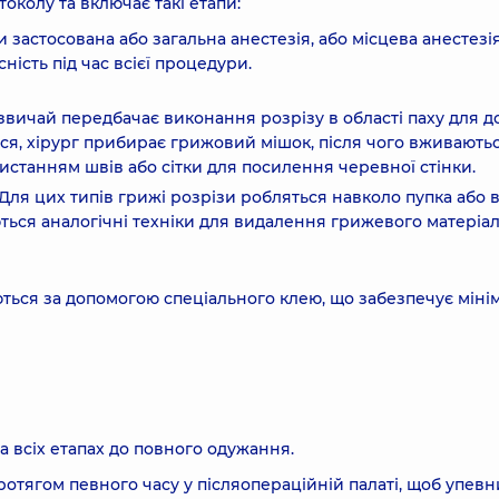
околу та включає такі етапи:
 застосована або загальна анестезія, або місцева анестезія
ність під час всієї процедури.
звичай передбачає виконання розрізу в області паху для д
ься, хірург прибирає грижовий мішок, після чого вживають
истанням швів або сітки для посилення черевної стінки.
. Для цих типів грижі розрізи робляться навколо пупка або
ться аналогічні техніки для видалення грижевого матеріал
ться за допомогою спеціального клею, що забезпечує міні
 всіх етапах до повного одужання.
ротягом певного часу у післяопераційній палаті, щоб упевн