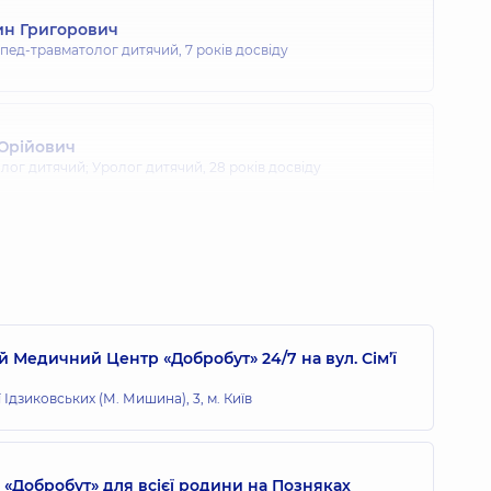
ин Григорович
опед-травматолог дитячий,
7 років досвіду
 Юрійович
олог дитячий; Уролог дитячий,
28 років досвіду
 Медичний Центр «Добробут» 24/7 на вул. Сім’ї
ї Ідзиковських (М. Мишина), 3, м. Київ
«Добробут» для всієї родини на Позняках