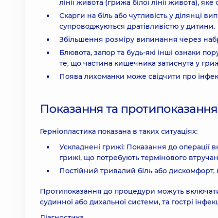
лінії живота (грижа білої лінії живота), я
Скарги на біль або чутливість у ділянці в
супроводжуються дратівливістю у дитини.
Збільшення розміру випинання через наб
Блювота, запор та будь-які інші ознаки п
те, що частина кишечника затиснута у гриж
Поява лихоманки може свідчити про інфек
Показання та протипоказання
Герніопластика показана в таких ситуаціях:
Ускладнені грижі: Показання до операції 
грижі, що потребують термінового втручан
Постійний тривалий біль або дискомфорт, 
Протипоказання до процедури можуть включати
судинної або дихальної системи, та гострі інфекц
Діагностика