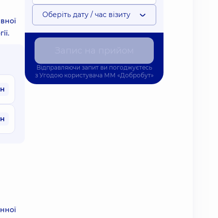
Оберіть дату / час візиту
ивної
ії.
Запис на прийом
Відправляючи запит ви погоджуєтесь
з
Угодою користувача
ММ «Добробут»
рн
рн
инної