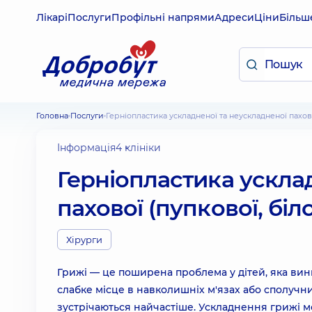
Лікарі
Послуги
Профільні напрями
Адреси
Ціни
Більш
Головна
Послуги
Герніопластика ускладненої та неускладненої пахової
Інформація
4 клініки
Герніопластика ускла
пахової (пупкової, біло
Хірурги
Грижі — це поширена проблема у дітей, яка вини
слабке місце в навколишніх м'язах або сполучних
зустрічаються найчастіше. Ускладнення грижі 