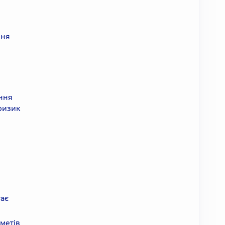
ння
ання
ризик
гає
метів