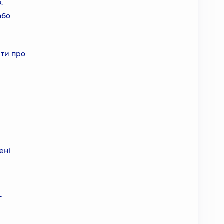
.
або
ити про
ені
-