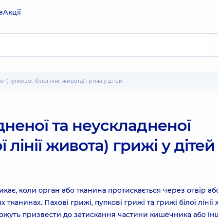
е
Акції
 (пупкової, білої лінії живота) грижі у дітей
дненої та неускладненої
ї лінії живота) грижі у дітей
кає, коли орган або тканина протискається через отвір аб
 тканинах. Пахові грижі, пупкові грижі та грижі білої лінії
можуть призвести до затискання частини кишечника або ін