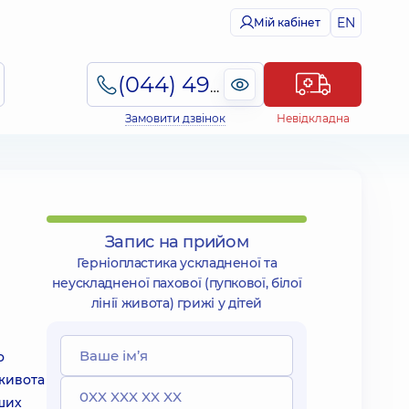
EN
Мій кабінет
(044) 495-2-888
Замовити дзвінок
Невідкладна
Запис на прийом
Герніопластика ускладненої та
неускладненої пахової (пупкової, білої
лінії живота) грижі у дітей
о
 живота
ших