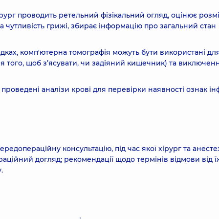
рург проводить ретельний фізікальний огляд, оцінює розмі
 чутливість грижі, збирає інформацію про загальний стан
дках, комп'ютерна томографія можуть бути використані дл
 для того, щоб з’ясувати, чи задіяний кишечник) та виключен
проведені аналізи крові для перевірки наявності ознак ін
редопераційну консультацію, під час якої хірург та анесте
аційний догляд; рекомендації щодо термінів відмови від їж
.