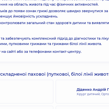
ня на область живота під час фізичних активностей.
ьків до появи ознак грижі дозволяє швидко звернутися за
еншує ймовірність ускладнень.
 контролювати загальний стан здоров'я дитини та виявлят
 та забезпечують комплексний підхід до діагностики та лік
ми, пупковими грижами та грижами білої лінії живота.
на сайті або за телефонами контакт-центру.
кладненої пахової (пупкової, білої лінії живота
Діденко Андрій 
Хірург дитячий; Орт