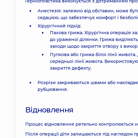
Герніопластика виконується з дотриманням прот
Анестезія: залежно від обставин, може бути
седацією, що забезпечує комфорт і безболіс
Хірургічний підхід:
Пахова грижа. Хірургічна операція за
до ураженої ділянки. Грижа виділяєт
заходи щодо закриття отвору з викор
Пупкова або грижа білої лінії живота
середньої лінії живота. Використовую
закриття дефекту.
Розрізи закриваються швами або накладаю
рубцювання.
Відновлення
Процес відновлення ретельно контролюється на
Після операції діти залишаються під наглядом п