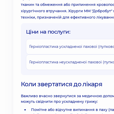
тканин та обмеження або припинення кровопос
хірургічного втручання. Хірурги ММ "Добробут"
техніки, призначеній для ефективного лікування 
Ціни на послуги:
Герніопластика ускладненої пахової (пупкової,
Герніопластика неускладненої пахової (пупково
Коли звертатися до лікаря
Важливо вчасно звернутися за медичною допомо
можуть свідчити про ускладнену грижу:
Помітне або відчутне випинання в паху (па