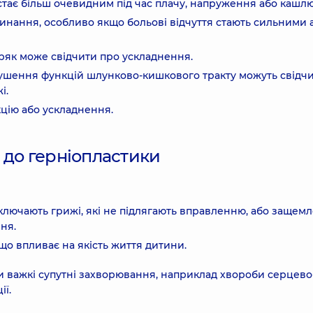
ке стає більш очевидним під час плачу, напруження або кашлю
ипинання, особливо якщо больові відчуття стають сильними 
ряк може свідчити про ускладнення.
орушення функцій шлунково-кишкового тракту можуть свідч
і.
цію або ускладнення.
 до герніопластики
включають грижі, які не підлягають вправленню, або защемл
ня.
що впливає на якість життя дитини.
 важкі супутні захворювання, наприклад хвороби серцево
ії.