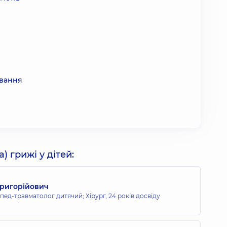
и
ування
) грижі у дітей:
Григорійович
опед-травматолог дитячий; Хірург,
24 років досвіду