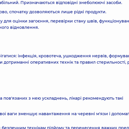
табільний. Призначаються відповідні знеболюючі засоби.
во, спочатку дозволяються лише рідкі продукти.
му для оцінки загоєння, перевірки стану швів, функціонува
ного відновлення.
ігатися: інфекція, кровотеча, ушкодження нервів, формув
 дотриманні оперативних технік та правил стерильності, 
 пов'язаних з нею ускладнень, лікарі рекомендують такі
ової ваги зменшує навантаження на черевні м'язи і допома
й безпечним технікам підйому та перенесення важких пред