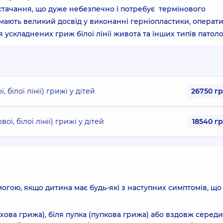
тачання, що дуже небезпечно і потребує термінового
 мають великий досвід у виконанні герніопластики, операт
ускладнених гриж білої лінії живота та інших типів патолог
 білої лінії) грижі у дітей
26750 г
ї, білої лінії) грижі у дітей
18540 г
гою, якщо дитина має будь-які з наступних симптомів, що
хова грижа), біля пупка (пупкова грижа) або вздовж серед