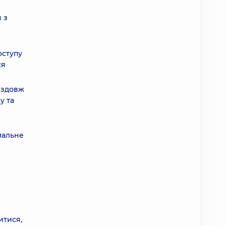
 з
оступу
ся
 вздовж
у та
мальне
итися,