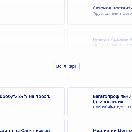
Сазонов Костянт
Хірург дитячий; Орт
Гунькін Аркадій
Хірург дитячий; Онк
Всі лікарі
робут» 24/7 на просп.
Багатопрофільний
Ідзиковських
Поліклініка
вул. Сім'
одини на Олімпійській
Медичний Центр 