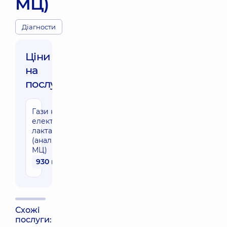
МЦ)
Діагности
Ціни
на
послуги:
Гази крові,
електроліти,
лактат
(аналізатор
МЦ)
930 грн
Схожі
послуги: