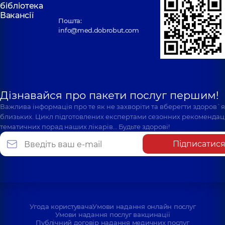
бібліотека
Вакансії
Пошта:
info@med.dobrobut.com
Дізнавайся про пакети послуг першим!
Важлива інформація про те як не захворіти та вберегти здоров`
близьких. Цикл підготовлених експертами сезонних рекомендаці
тематичних порад наших лікарів… Будьте здорові!
Підписатис
Угода користувача
Умови надання онлайн послуг
Умови надання послуг вакцинації
Публічний договір надання медичних послуг