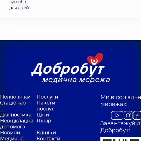
суглоба
для дітей
Поліклініки
Послуги
Ми в соціаль
Стаціонар
Пакети
мережах:
послуг
Діагностика
Ціни
Невідкладна
Лікарі
Завантажуй д
допомога
Добробут:
Новини
Клініки
Медична
Контакти