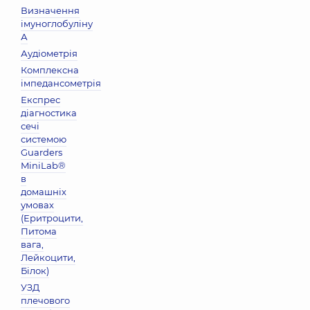
Визначення
імуноглобуліну
А
Аудіометрія
Комплексна
імпедансометрія
Експрес
діагностика
сечі
системою
Guarders
MiniLab®
в
домашніх
умовах
(Еритроцити,
Питома
вага,
Лейкоцити,
Бiлок)
УЗД
плечового