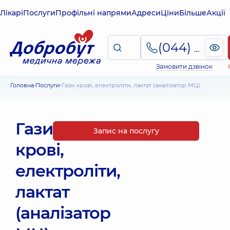
Лікарі
Послуги
Профільні напрями
Адреси
Ціни
Більше
Акції
(044) 495-2-888
Замовити дзвінок
Головна
Послуги
Гази крові, електроліти, лактат (аналізатор МЦ)
Гази
Запис на послугу
крові,
електроліти,
лактат
(аналізатор