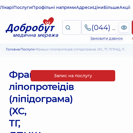
Лікарі
Послуги
Профільні напрями
Адреси
Ціни
Більше
Акції
(044) 495-2-888
Замовити дзвінок
Головна
Послуги
Фракції ліпопротеідів (ліпідограма) (ХС, ТГ, ЛПНЩ, ЛПДНЩ, ЛПВЩ)
Фракції
Запис на послугу
ліпопротеідів
(ліпідограма)
(ХС,
ТГ,