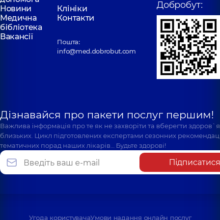
Добробут:
Новини
Клініки
Медична
Контакти
бібліотека
Вакансії
Пошта:
info@med.dobrobut.com
Дізнавайся про пакети послуг першим!
Важлива інформація про те як не захворіти та вберегти здоров`
близьких. Цикл підготовлених експертами сезонних рекомендаці
тематичних порад наших лікарів… Будьте здорові!
Підписатис
Угода користувача
Умови надання онлайн послуг