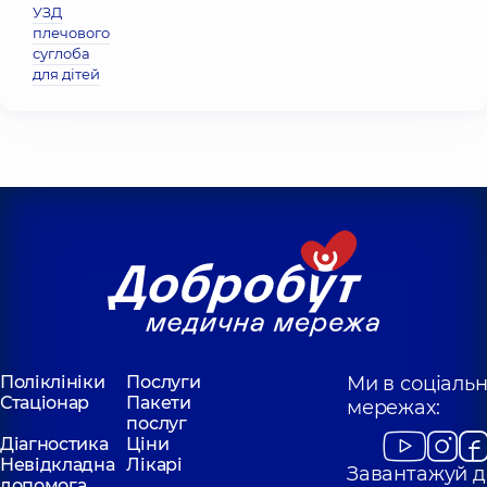
УЗД
плечового
суглоба
для дітей
Поліклініки
Послуги
Ми в соціаль
Стаціонар
Пакети
мережах:
послуг
Діагностика
Ціни
Невідкладна
Лікарі
Завантажуй д
допомога