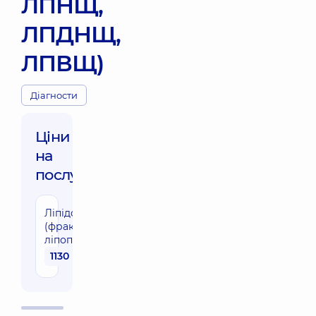
ЛПНЩ,
ЛПДНЩ,
ЛПВЩ)
Діагности
Ціни
на
послуги:
Ліпідограма
(фракції
ліпопротеїдів)
1130 грн