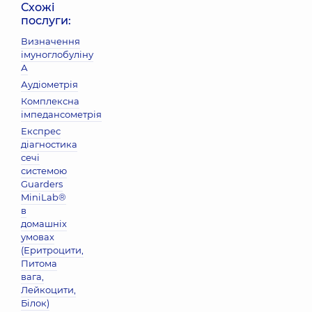
Схожі
послуги:
Визначення
імуноглобуліну
А
Аудіометрія
Комплексна
імпедансометрія
Експрес
діагностика
сечі
системою
Guarders
MiniLab®
в
домашніх
умовах
(Еритроцити,
Питома
вага,
Лейкоцити,
Бiлок)