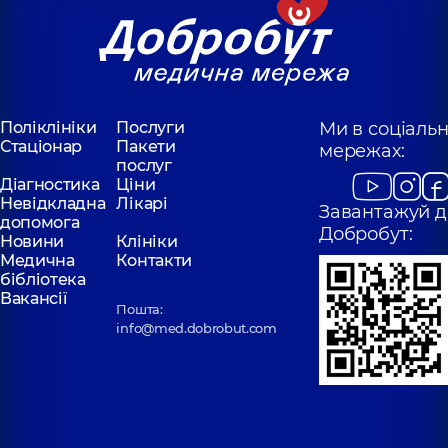
Поліклініки
Послуги
Ми в соціаль
Стаціонар
Пакети
мережах:
послуг
Діагностика
Ціни
Невідкладна
Лікарі
Завантажуй д
допомога
Добробут:
Новини
Клініки
Медична
Контакти
бібліотека
Вакансії
Пошта:
info@med.dobrobut.com