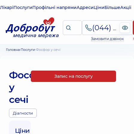
Лікарі
Послуги
Профільні напрями
Адреси
Ціни
Більше
Акції
(044) 495-2-888
Замовити дзвінок
Головна
Послуги
Фосфор у сечі
Фосфор
Запис на послугу
у
сечі
Діагности
Ціни