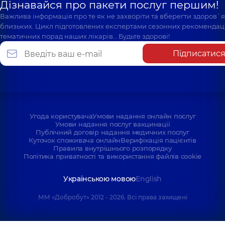
Дізнавайся про пакети послуг першим!
Важлива інформація про те як не захворіти та вберегти здоров`
близьких. Цикл підготовлених експертами сезонних рекомендаці
тематичних порад наших лікарів… Будьте здорові!
Підписатис
Угода користувача
Умови надання онлайн послуг
Умови надання послуг вакцинації
Публічний договір надання медичних послуг
Куточок споживача онлайн
Верифікація пацієнтів
Правила внутрішнього розпорядку
Політика приватності та використання файлів cookie
Українською мовою
English
ММ «Добробут» 2012 - 2026. Всі права захищені