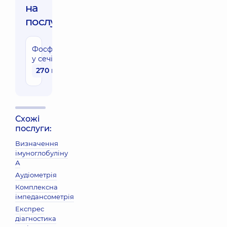
на
послуги:
Фосфор
у сечі
270 грн
Схожі
послуги:
Визначення
імуноглобуліну
А
Аудіометрія
Комплексна
імпедансометрія
Експрес
діагностика