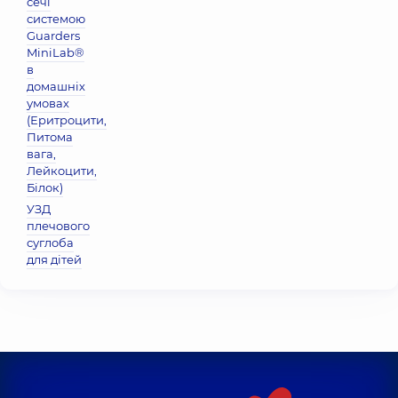
сечі
системою
Guarders
MiniLab®
в
домашніх
умовах
(Еритроцити,
Питома
вага,
Лейкоцити,
Бiлок)
УЗД
плечового
суглоба
для дітей