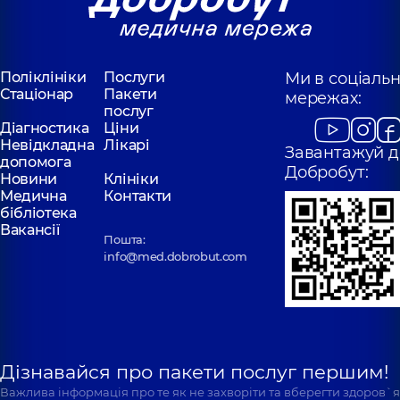
Поліклініки
Послуги
Ми в соціаль
Стаціонар
Пакети
мережах:
послуг
Діагностика
Ціни
Невідкладна
Лікарі
Завантажуй д
допомога
Добробут:
Новини
Клініки
Медична
Контакти
бібліотека
Вакансії
Пошта:
info@med.dobrobut.com
Дізнавайся про пакети послуг першим!
Важлива інформація про те як не захворіти та вберегти здоров`