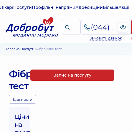
Лікарі
Послуги
Профільні напрями
Адреси
Ціни
Більше
Акції
(044) 495-2-888
Замовити дзвінок
Головна
Послуги
Фібромакс-тест
Фібромакс-
Запис на послугу
тест
Діагности
Ціни
на