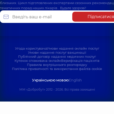
близьких. Цикл підготовлених експертами сезонних рекомендаці
тематичних порад наших лікарів… Будьте здорові!
Підписатис
Угода користувача
Умови надання онлайн послуг
Умови надання послуг вакцинації
Публічний договір надання медичних послуг
Куточок споживача онлайн
Верифікація пацієнтів
Правила внутрішнього розпорядку
Політика приватності та використання файлів cookie
Українською мовою
English
ММ «Добробут» 2012 - 2026. Всі права захищені