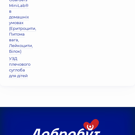
MiniLab®
в
домашніх
умовах
(Еритроцити,
Питома
вага,
Лейкоцити,
Бiлок)
УЗД
плечового
суглоба
для дітей