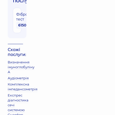
послуги:
Фібромакс-
тест
6150 грн
Схожі
послуги:
Визначення
імуноглобуліну
А
Аудіометрія
Комплексна
імпедансометрія
Експрес
діагностика
сечі
системою
Guarders