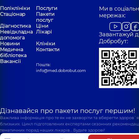
Поліклініки
Послуги
Ми в соціаль
Стаціонар
Пакети
мережах:
послуг
Діагностика
Ціни
Невідкладна
Лікарі
Завантажуй д
допомога
Добробут:
Новини
Клініки
Медична
Контакти
бібліотека
Вакансії
Пошта:
info@med.dobrobut.com
Дізнавайся про пакети послуг першим!
Важлива інформація про те як не захворіти та вберегти здоров`
близьких. Цикл підготовлених експертами сезонних рекомендаці
тематичних порад наших лікарів… Будьте здорові!