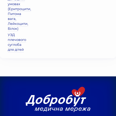
умовах
(Еритроцити,
Питома
вага,
Лейкоцити,
Бiлок)
УЗД
плечового
суглоба
для дітей