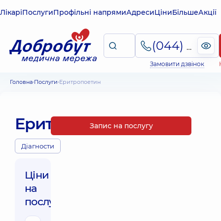
Лікарі
Послуги
Профільні напрями
Адреси
Ціни
Більше
Акції
(044) 495-2-888
Замовити дзвінок
Головна
Послуги
Еритропоетин
Еритропоетин
Запис на послугу
Діагности
Ціни
на
послуги: