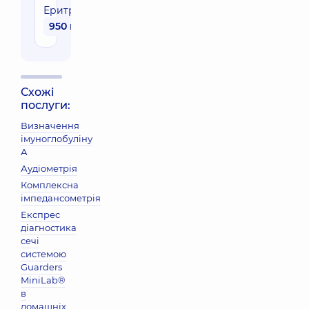
Еритропоетин
950 грн
Схожі
послуги:
Визначення
імуноглобуліну
А
Аудіометрія
Комплексна
імпедансометрія
Експрес
діагностика
сечі
системою
Guarders
MiniLab®
в
домашніх