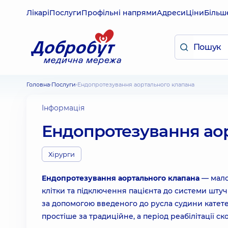
Лікарі
Послуги
Профільні напрями
Адреси
Ціни
Більш
Головна
Послуги
Ендопротезування аортального клапана
Інформація
Ендопротезування ао
Хірурги
Ендопротезування аортального клапана
― мало
клітки та підключення пацієнта до системи штуч
за допомогою введеного до русла судини катет
простіше за традиційне, а період реабілітації ско