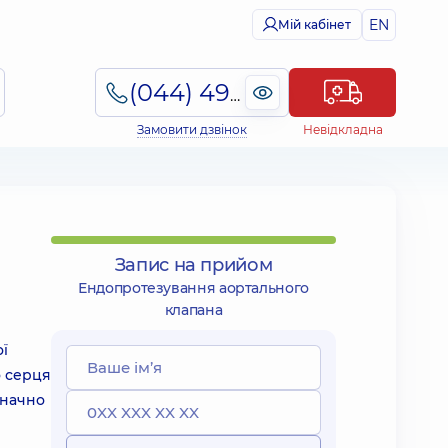
EN
Мій кабінет
(044) 495-2-888
Замовити дзвінок
Невідкладна
Запис на прийом
Ендопротезування аортального
клапана
ї
о серця
значно