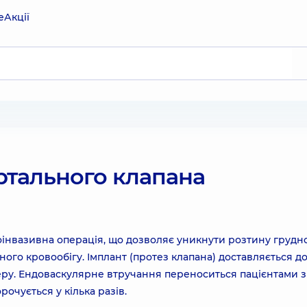
е
Акції
ртального клапана
інвазивна операція, що дозволяє уникнути розтину грудно
ного кровообігу. Імплант (протез клапана) доставляється д
еру. Ендоваскулярне втручання переноситься пацієнтами 
рочується у кілька разів.