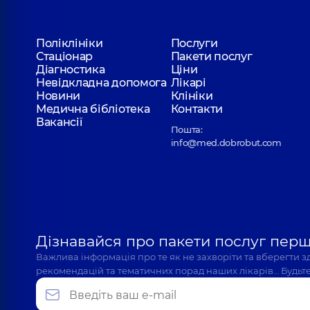
Поліклініки
Послуги
Стаціонар
Пакети послуг
Діагностика
Ціни
Невідкладна допомога
Лікарі
Новини
Клініки
Медична бібліотека
Контакти
Вакансії
Пошта:
info@med.dobrobut.com
Дізнавайся про пакети послуг пер
Важлива інформація про те як не захворіти та вберегти 
рекомендацій та тематичних порад наших лікарів… Будьте