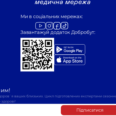
Ми в соціальних мережах:
Завантажуй додаток Добробут:
шим!
здоров`я ваших близьких. Цикл підготовлених експертами сезонн
 здорові!
Підписатися