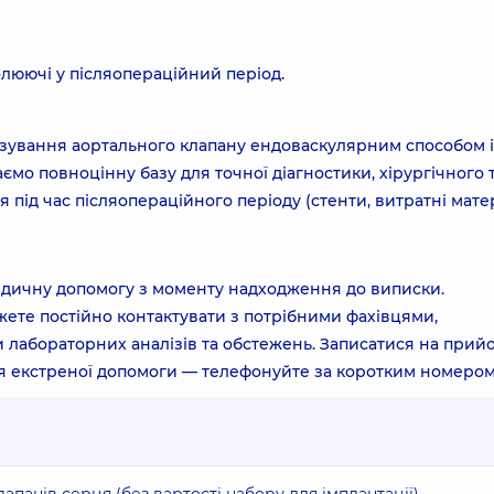
люючі у післяопераційний період.
тезування аортального клапану ендоваскулярним способом і
о повноцінну базу для точної діагностики, хірургічного 
 під час післяопераційного періоду (стенти, витратні мате
едичну допомогу з моменту надходження до виписки.
ете постійно контактувати з потрібними фахівцями,
 лабораторних аналізів та обстежень. Записатися на прий
для екстреної допомоги — телефонуйте за коротким номеро