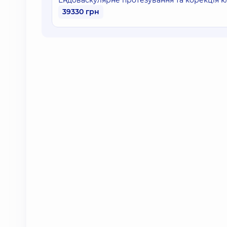
Ендоваскулярне протезування та корекція кл
39330 грн