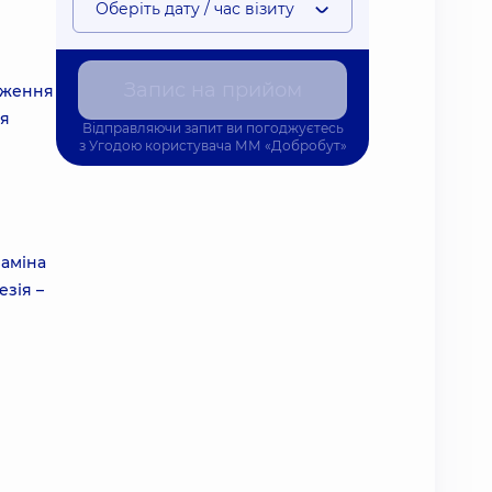
Оберіть дату / час візиту
Запис на прийом
уження
ня
Відправляючи запит ви погоджуєтесь
з
Угодою користувача
ММ «Добробут»
Заміна
езія –