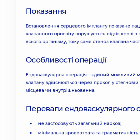
Показання
Встановлення серцевого імпланту показане пац
клапанного просвіту порушується відтік крові з
всього організму, тому саме стеноз клапана час
Особливості операції
Ендоваскулярна операція – єдиний можливий ме
клапану здійснюється через прокол у стегновій 
місцева чи внутрішньовенна.
Переваги ендоваскулярного с
не застосовують загальний наркоз;
мінімальна крововтрата та травматичність 