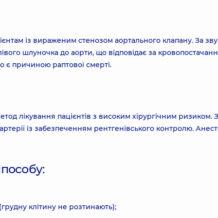
ієнтам із вираженим стенозом аортального клапану. За зв
 лівого шлуночка до аорти, що відповідає за кровопостачан
то є причиною раптової смерті.
тод лікування пацієнтів з високим хірургічним ризиком. 
артерії із забезпеченням рентгенівського контролю. Анест
пособу:
(грудну клітину не розтинають);