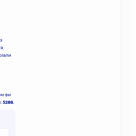
з
та
ріали
ом ви
м:
5288
.