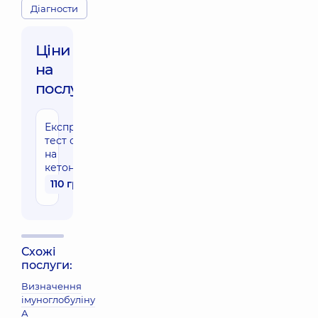
Діагности
Ціни
на
послуги:
Експрес-
тест сечі
на
кетони
110 грн
Схожі
послуги:
Визначення
імуноглобуліну
А