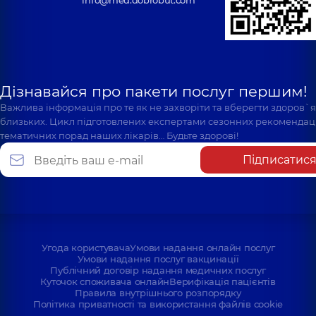
info@med.dobrobut.com
Дізнавайся про пакети послуг першим!
Важлива інформація про те як не захворіти та вберегти здоров`
близьких. Цикл підготовлених експертами сезонних рекомендаці
тематичних порад наших лікарів… Будьте здорові!
Підписатис
Угода користувача
Умови надання онлайн послуг
Умови надання послуг вакцинації
Публічний договір надання медичних послуг
Куточок споживача онлайн
Верифікація пацієнтів
Правила внутрішнього розпорядку
Політика приватності та використання файлів cookie