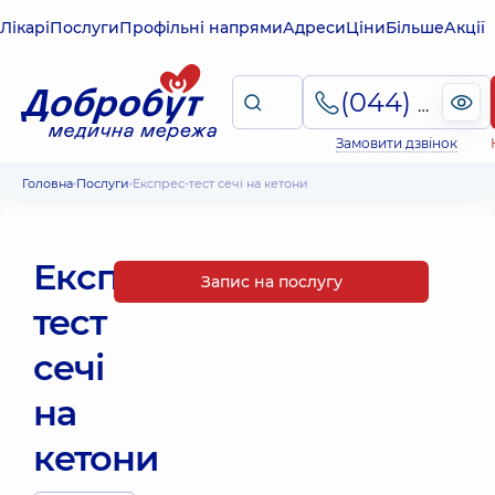
Лікарі
Послуги
Профільні напрями
Адреси
Ціни
Більше
Акції
(044) 495-2-888
Замовити дзвінок
Головна
Послуги
Експрес-тест сечі на кетони
Експрес-
Запис на послугу
тест
сечі
на
кетони