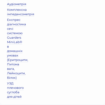
Аудіометрія
Комплексна
імпедансометрія
Експрес
діагностика
сечі
системою
Guarders
MiniLab®
в
домашніх
умовах
(Еритроцити,
Питома
вага,
Лейкоцити,
Бiлок)
УЗД
плечового
суглоба
для дітей