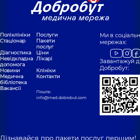
Поліклініки
Послуги
Ми в соціаль
Стаціонар
Пакети
мережах:
послуг
Діагностика
Ціни
Невідкладна
Лікарі
Завантажуй д
допомога
Добробут:
Новини
Клініки
Медична
Контакти
бібліотека
Вакансії
Пошта:
info@med.dobrobut.com
Дізнавайся про пакети послуг першим!