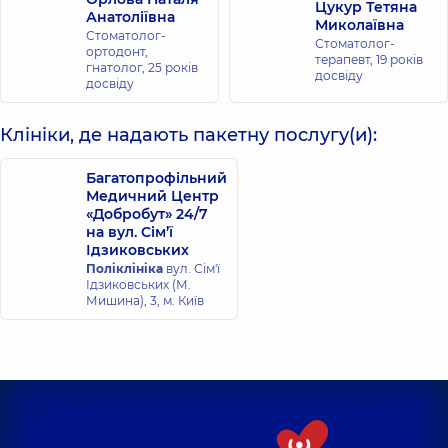
Цукур Тетяна
Анатоліївна
Миколаївна
Стоматолог-
Стоматолог-
ортодонт,
терапевт,
19 років
гнатолог,
25 років
досвіду
досвіду
Клініки, де надають пакетну послугу(и):
Багатопрофільний
Медичний Центр
«Добробут» 24/7
на вул. Сім’ї
Ідзиковських
Поліклініка
вул. Сім'ї
Ідзиковських (М.
Мишина), 3, м. Київ