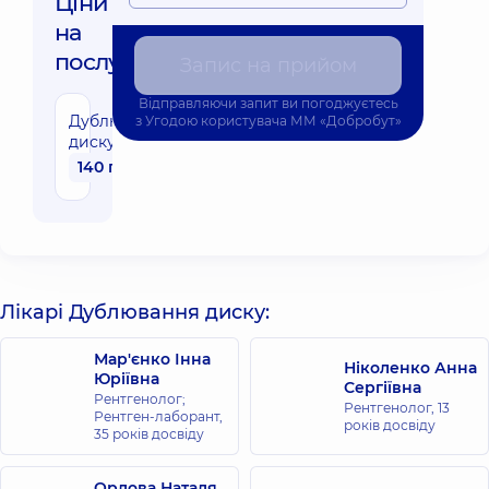
Ціни
на
послуги:
Запис на прийом
Відправляючи запит ви погоджуєтесь
Дублювання
з
Угодою користувача
ММ «Добробут»
диску
140 грн
Лікарі Дублювання диску:
Мар'єнко Інна
Ніколенко Анна
Юріївна
Сергіївна
Рентгенолог;
Рентгенолог,
13
Рентген-лаборант,
років досвіду
35 років досвіду
Орлова Наталя