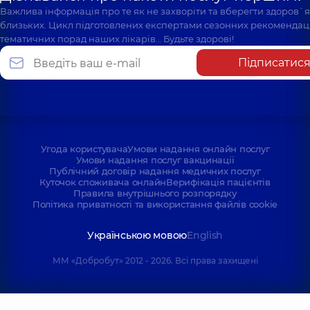
Важлива інформація про те як не захворіти та вберегти здоров`
близьких. Цикл підготовлених експертами сезонних рекомендаці
тематичних порад наших лікарів… Будьте здорові!
Підписатис
Угода користувача
Умови надання онлайн послуг
Умови надання послуг вакцинації
Публічний договір надання медичних послуг
Куточок споживача онлайн
Верифікація пацієнтів
Правила внутрішнього розпорядку
Політика приватності та використання файлів cookie
Українською мовою
English
ММ «Добробут» 2012 - 2026. Всі права захищені