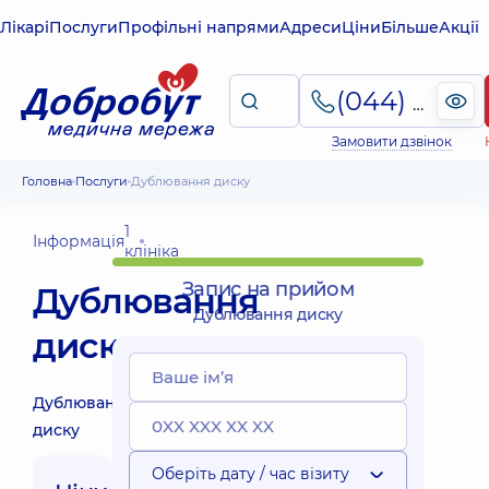
Лікарі
Послуги
Профільні напрями
Адреси
Ціни
Більше
Акції
(044) 495-2-888
Замовити дзвінок
Головна
Послуги
Дублювання диску
1
Інформація
клініка
Запис на прийом
Дублювання
Дублювання диску
диску
Дублювання
диску
Оберіть дату / час візиту