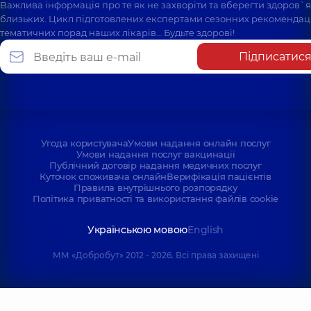
Важлива інформація про те як не захворіти та вберегти здоров`
близьких. Цикл підготовлених експертами сезонних рекомендаці
тематичних порад наших лікарів… Будьте здорові!
Підписатис
Угода користувача
Умови надання онлайн послуг
Умови надання послуг вакцинації
Публічний договір надання медичних послуг
Куточок споживача онлайн
Верифікація пацієнтів
Правила внутрішнього розпорядку
Політика приватності та використання файлів cookie
Українською мовою
English
ММ «Добробут» 2012 - 2026. Всі права захищені