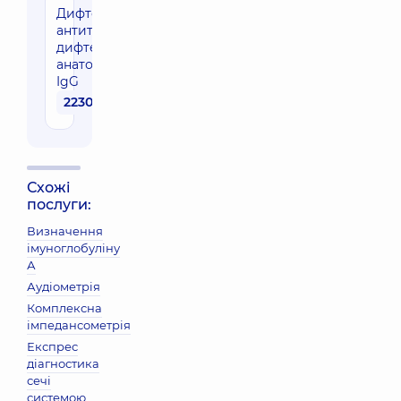
Дифтерія,
антитіла до
дифтерійного
анатоксину
IgG
2230 грн
Схожі
послуги:
Визначення
імуноглобуліну
А
Аудіометрія
Комплексна
імпедансометрія
Експрес
діагностика
сечі
системою