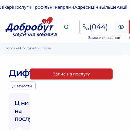
Лікарі
Послуги
Профільні напрями
Адреси
Ціни
Більше
Акції
(044) 495-2-888
Замовити дзвінок
Головна
Послуги
Дифтерія
Дифтерія
Запис на послугу
Діагности
Ціни
на
послуги: