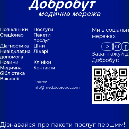
Поліклініки
Послуги
Ми в соціаль
Стаціонар
Пакети
мережах:
послуг
Діагностика
Ціни
Невідкладна
Лікарі
Завантажуй д
допомога
Добробут:
Новини
Клініки
Медична
Контакти
бібліотека
Вакансії
Пошта:
info@med.dobrobut.com
Дізнавайся про пакети послуг першим!