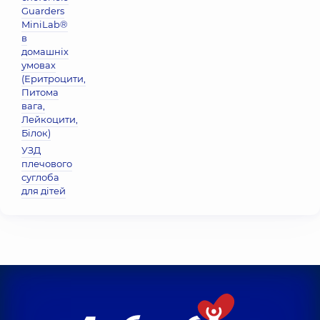
Guarders
MiniLab®
в
домашніх
умовах
(Еритроцити,
Питома
вага,
Лейкоцити,
Бiлок)
УЗД
плечового
суглоба
для дітей