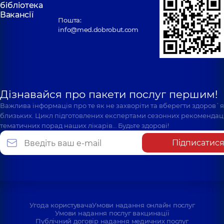
бібліотека
Вакансії
Пошта:
info@med.dobrobut.com
Дізнавайся про пакети послуг першим!
Важлива інформація про те як не захворіти та вберегти здоров`
близьких. Цикл підготовлених експертами сезонних рекомендаці
тематичних порад наших лікарів… Будьте здорові!
Підписатис
Угода користувача
Умови надання онлайн послуг
Умови надання послуг вакцинації
Публічний договір надання медичних послуг