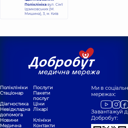
Поліклініка
вул. Сім'ї
Ідзиковських (М.
Мишина), 3, м. Київ
Поліклініки
Послуги
Ми в соціаль
Стаціонар
Пакети
мережах:
послуг
Діагностика
Ціни
Невідкладна
Лікарі
Завантажуй д
допомога
Добробут:
Новини
Клініки
Медична
Контакти