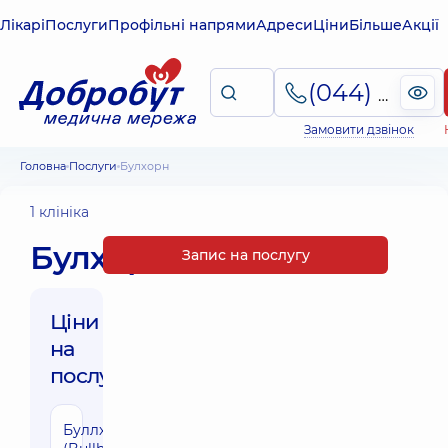
Лікарі
Послуги
Профільні напрями
Адреси
Ціни
Більше
Акції
(044) 495-2-888
Замовити дзвінок
Головна
Послуги
Булхорн
1 клініка
Булхорн
Запис на послугу
Ціни
на
послуги:
Буллхорн