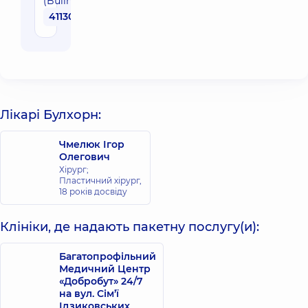
(Bullhorn)
41130 грн
Лікарі Булхорн:
Чмелюк Ігор
Олегович
Хірург;
Пластичний хірург,
18 років досвіду
Клініки, де надають пакетну послугу(и):
Багатопрофільний
Медичний Центр
«Добробут» 24/7
на вул. Сім’ї
Ідзиковських