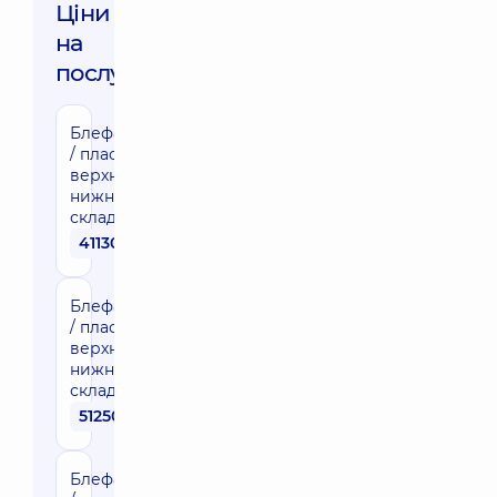
Ціни
на
послуги:
Блефаропластика
/ пластика повік
верхня або
нижня 1 категорії
складності
41130 грн
Блефаропластика
/ пластика повік
верхня або
нижня 2 категорії
складності
51250 грн
Блефаропластика