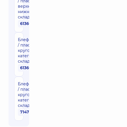
/ пластика повік
верхня або
нижня 3 категорії
складності
61360 грн
Блефаропластика
/ пластика повік
кругова 1
категорії
складності
61360 грн
Блефаропластика
/ пластика повік
кругова 2
категорії
складності
71470 грн