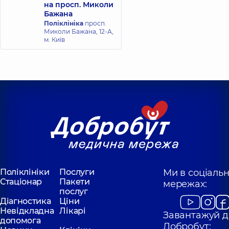
на просп. Миколи
Бажана
Поліклініка
просп.
Миколи Бажана, 12-А,
м. Київ
Поліклініки
Послуги
Ми в соціаль
Стаціонар
Пакети
мережах:
послуг
Діагностика
Ціни
Невідкладна
Лікарі
Завантажуй д
допомога
Добробут: