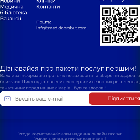
Новини
Клініки
Медична
Контакти
бібліотека
Вакансії
Пошта:
info@med.dobrobut.com
Дізнавайся про пакети послуг першим!
Важлива інформація про те як не захворіти та вберегти здоров`
близьких. Цикл підготовлених експертами сезонних рекомендаці
тематичних порад наших лікарів… Будьте здорові!
Підписатис
Угода користувача
Умови надання онлайн послуг
Умови надання послуг вакцинації