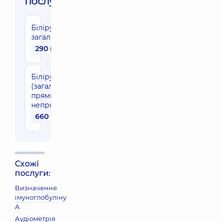
послуги:
Білірубін
загальний
290 грн
Білірубіни
(загальний,
прямий,
непрямий)
660 грн
Схожі
послуги:
Визначення
імуноглобуліну
А
Аудіометрія