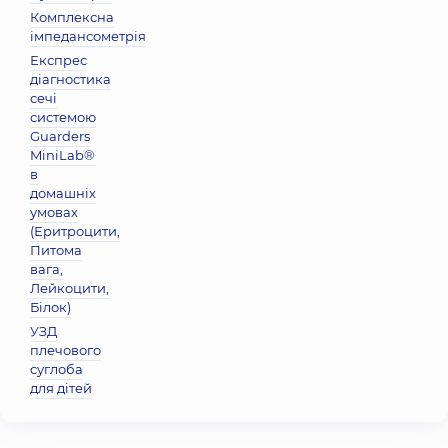
Комплексна
імпедансометрія
Експрес
діагностика
сечі
системою
Guarders
MiniLab®
в
домашніх
умовах
(Еритроцити,
Питома
вага,
Лейкоцити,
Бiлок)
УЗД
плечового
суглоба
для дітей