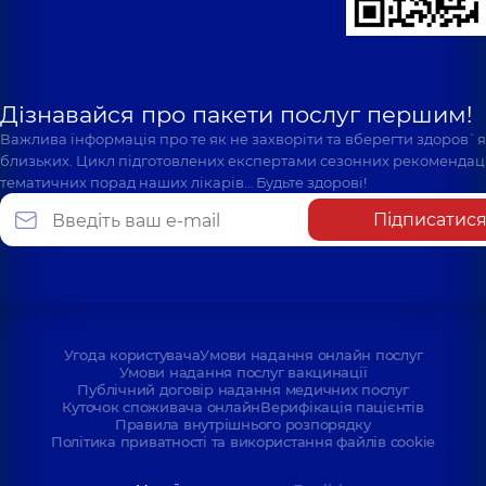
Дізнавайся про пакети послуг першим!
Важлива інформація про те як не захворіти та вберегти здоров`
близьких. Цикл підготовлених експертами сезонних рекомендаці
тематичних порад наших лікарів… Будьте здорові!
Підписатис
Угода користувача
Умови надання онлайн послуг
Умови надання послуг вакцинації
Публічний договір надання медичних послуг
Куточок споживача онлайн
Верифікація пацієнтів
Правила внутрішнього розпорядку
Політика приватності та використання файлів cookie