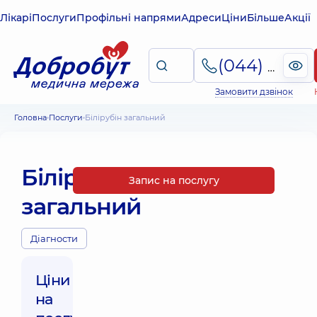
Лікарі
Послуги
Профільні напрями
Адреси
Ціни
Більше
Акції
(044) 495-2-888
Замовити дзвінок
Головна
Послуги
Білірубін загальний
Білірубін
Запис на послугу
загальний
Діагности
Ціни
на