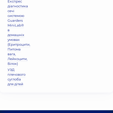
Експрес
діагностика
сечі
системою
Guarders
MiniLab®
в
домашніх
умовах
(Еритроцити,
Питома
вага,
Лейкоцити,
Бiлок)
УЗД
плечового
суглоба
для дітей