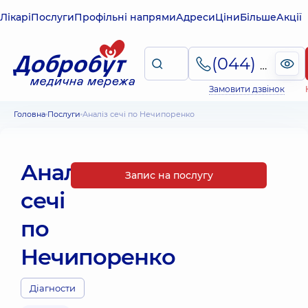
Лікарі
Послуги
Профільні напрями
Адреси
Ціни
Більше
Акції
(044) 495-2-888
Замовити дзвінок
Головна
Послуги
Аналіз сечі по Нечипоренко
Аналіз
Запис на послугу
сечі
по
Нечипоренко
Діагности