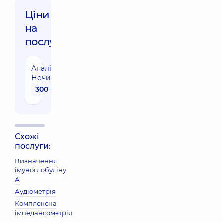
Ціни
на
послуги:
Аналіз сечі по
Нечипоренко
300 грн
Схожі
послуги:
Визначення
імуноглобуліну
А
Аудіометрія
Комплексна
імпедансометрія