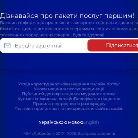
Дізнавайся про пакети послуг першим!
Важлива інформація про те як не захворіти та вберегти здоров`
близьких. Цикл підготовлених експертами сезонних рекомендаці
тематичних порад наших лікарів… Будьте здорові!
Підписатис
Угода користувача
Умови надання онлайн послуг
Умови надання послуг вакцинації
Публічний договір надання медичних послуг
Куточок споживача онлайн
Верифікація пацієнтів
Правила внутрішнього розпорядку
Політика приватності та використання файлів cookie
Українською мовою
English
ММ «Добробут» 2012 - 2026. Всі права захищені