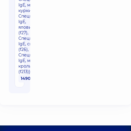
IgE, м'ясо
курки (f83),
Специфічні
IgE,
яловичина
(f27),
Специфічні
IgE, свинина
(f26),
Специфічні
IgE, м'ясо
кролика
(f213))
1490 грн