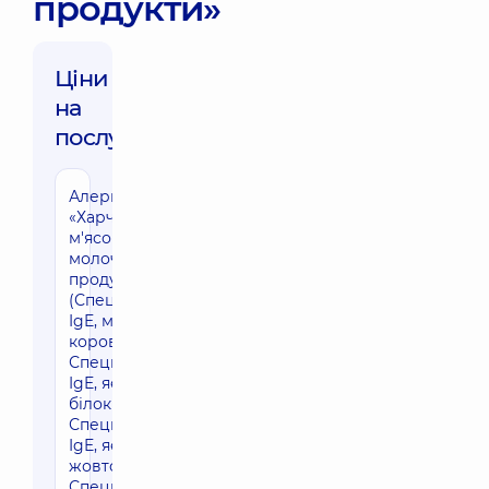
продукти»
Ціни
на
послуги:
Алергопанель
«Харчова:
м'ясо та
молочні
продукти»
(Специфічні
IgE, молоко
коров'яче (f2),
Специфічні
IgE, яєчний
білок (f1),
Специфічні
IgE, яєчний
жовток (f75),
Специфічні