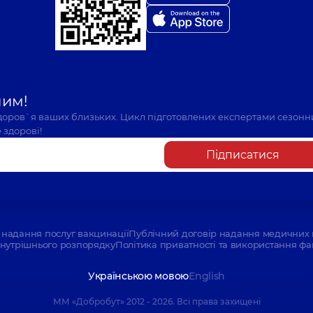
шим!
здоров`я ваших близьких. Цикл підготовлених експертами сезонн
 здорові!
Підписатися
надання послуг вакцинації
Публічний договір надання медичних 
нутрішнього розпорядку
Політика приватності та використання фа
Українською мовою
English
ММ «Добробут» 2012 - 2026. Всі права захищені