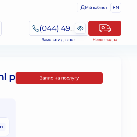
EN
Мій кабінет
(044) 495-2-888
Замовити дзвінок
Невідкладна
l p
Запис на послугу
рн