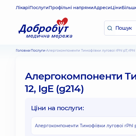
Лікарі
Послуги
Профільні напрями
Адреси
Ціни
Більш
Головна
Послуги
Алергокомпоненти Тимофіївки лугової rPhl p7, rPhl p
Алергокомпоненти Тимо
12, IgE (g214)
Ціни на послуги:
Алергокомпоненти Тимофіївки лугової rPhl p7, 