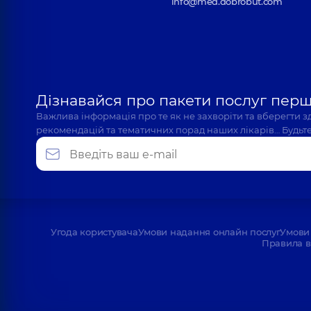
info@med.dobrobut.com
Дізнавайся про пакети послуг пер
Важлива інформація про те як не захворіти та вберегти 
рекомендацій та тематичних порад наших лікарів… Будьте
Угода користувача
Умови надання онлайн послуг
Умови 
Правила в