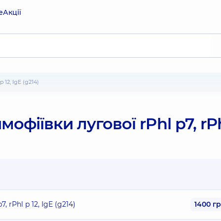
е
Акції
 12, IgE (g214)
фіївки лугової rPhl p7, rPh
rPhl p 12, IgE (g214)
1400 г