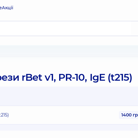
е
Акції
 rBet v1, PR-10, IgE (t215)
215)
1400 г