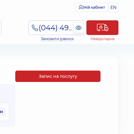
EN
Мій кабінет
(044) 495-2-888
Замовити дзвінок
Невідкладна
Запис на послугу
рн