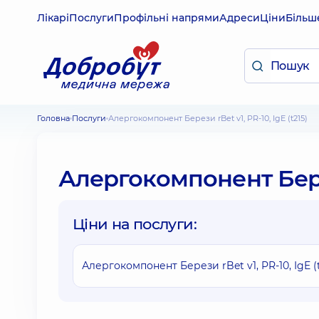
Лікарі
Послуги
Профільні напрями
Адреси
Ціни
Більш
Головна
Послуги
Алергокомпонент Берези rBet v1, PR-10, IgE (t215)
Алергокомпонент Берези
Ціни на послуги:
Алергокомпонент Берези rBet v1, PR-10, IgE (t