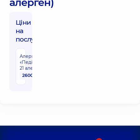
алерген)
Ціни
на
послуги:
Алергопанель
«Педіатрична»
21 алерген
2600 грн