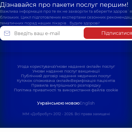
Дізнавайся про пакети послуг першим!
Важлива інформація про те як не захворіти та вберегти здоров`
близьких. Цикл підготовлених експертами сезонних рекомендаці
тематичних порад наших лікарів… Будьте здорові!
Підписатис
Угода користувача
Умови надання онлайн послуг
Умови надання послуг вакцинації
Публічний договір надання медичних послуг
Куточок споживача онлайн
Верифікація пацієнтів
Правила внутрішнього розпорядку
Політика приватності та використання файлів cookie
Українською мовою
English
ММ «Добробут» 2012 - 2026. Всі права захищені