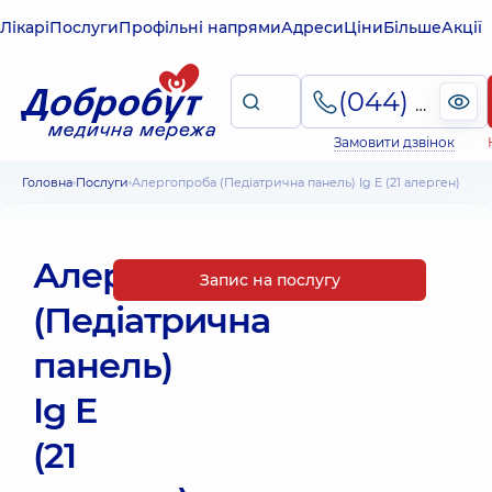
Лікарі
Послуги
Профільні напрями
Адреси
Ціни
Більше
Акції
(044) 495-2-888
Замовити дзвінок
Головна
Послуги
Алергопроба (Педіатрична панель) Ig E (21 алерген)
Алергопроба
Запис на послугу
(Педіатрична
панель)
Ig E
(21