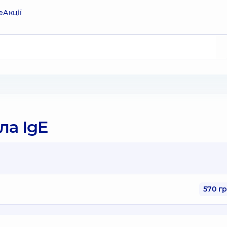
е
Акції
ла IgE
570 г