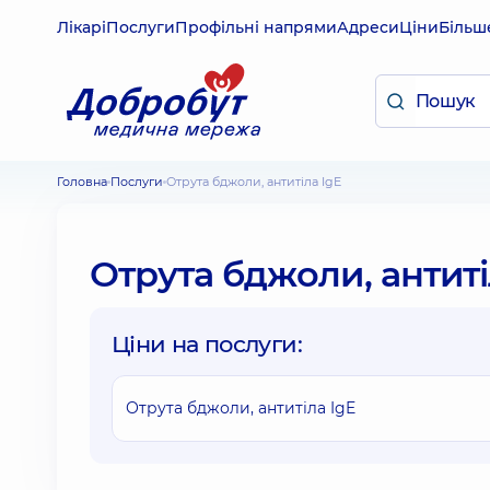
Лікарі
Послуги
Профільні напрями
Адреси
Ціни
Більш
Головна
Послуги
Отрута бджоли, антитіла IgE
Отрута бджоли, антиті
Ціни на послуги:
Отрута бджоли, антитіла IgE