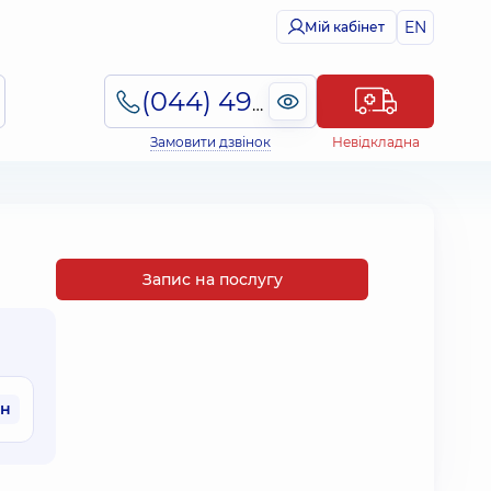
EN
Мій кабінет
(044) 495-2-888
Замовити дзвінок
Невідкладна
Запис на послугу
рн