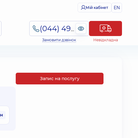
EN
Мій кабінет
(044) 495-2-888
Замовити дзвінок
Невідкладна
Запис на послугу
рн