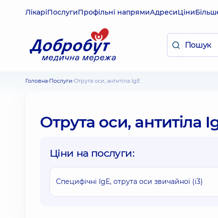
Лікарі
Послуги
Профільні напрями
Адреси
Ціни
Більш
Головна
Послуги
Отрута оси, антитіла IgE
Отрута оси, антитіла I
Ціни на послуги:
Специфічні IgE, отрута оси звичайної (i3)