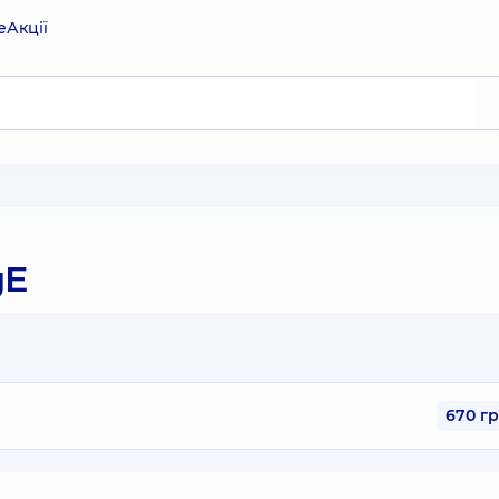
е
Акції
gE
670 г