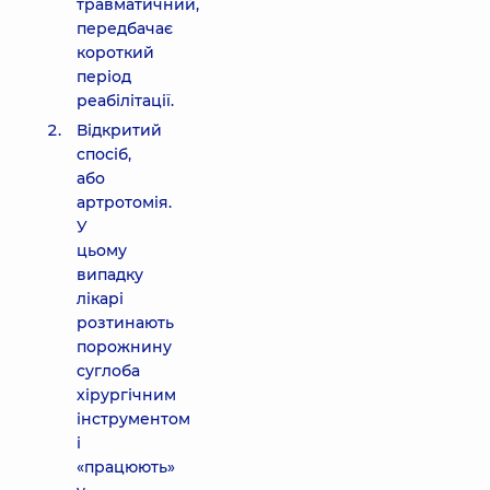
травматичний,
передбачає
короткий
період
реабілітації.
Відкритий
спосіб,
або
артротомія.
У
цьому
випадку
лікарі
розтинають
порожнину
суглоба
хірургічним
інструментом
і
«працюють»