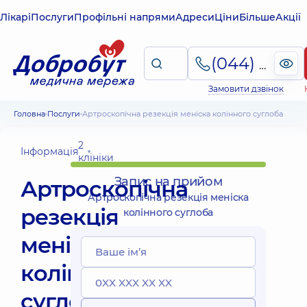
Лікарі
Послуги
Профільні напрями
Адреси
Ціни
Більше
Акції
(044) 495-2-888
Замовити дзвінок
Головна
Послуги
Артроскопічна резекція меніска колінного суглоба
2
Інформація
клініки
Запис на прийом
Артроскопічна
Артроскопічна резекція меніска
резекція
колінного суглоба
меніска
колінного
суглоба