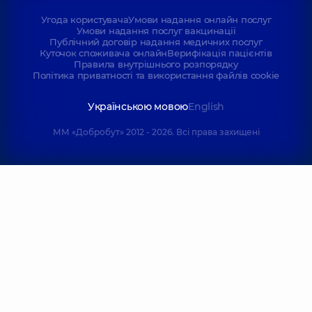
Угода користувача
Умови надання онлайн послуг
Умови надання послуг вакцинації
Публічний договір надання медичних послуг
Куточок споживача онлайн
Верифікація пацієнтів
Правила внутрішнього розпорядку
Політика приватності та використання файлів cookie
Українською мовою
English
ММ «Добробут» 2012 - 2026. Всі права захищені