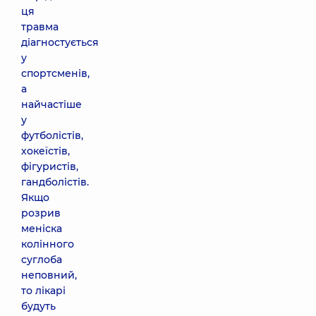
ця
травма
діагностується
у
спортсменів,
а
найчастіше
у
футболістів,
хокеїстів,
фігуристів,
гандболістів.
Якщо
розрив
меніска
колінного
суглоба
неповний,
то лікарі
будуть