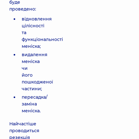
буде
проведено:
відновлення
цілісності
та
функціональності
меніска;
видалення
меніска
чи
його
пошкодженої
частини;
пересадка/
заміна
меніска.
Найчастіше
проводиться
резекція