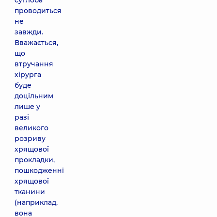
суглоба
проводиться
не
завжди.
Вважається,
що
втручання
хірурга
буде
доцільним
лише у
разі
великого
розриву
хрящової
прокладки,
пошкодженні
хрящової
тканини
(наприклад,
вона