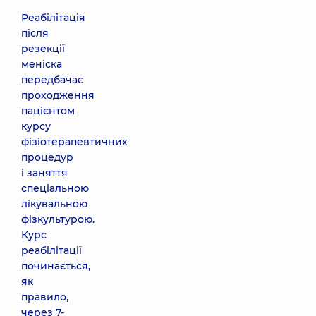
Реабілітація
після
резекції
меніска
передбачає
проходження
пацієнтом
курсу
фізіотерапевтичних
процедур
і заняття
спеціальною
лікувальною
фізкультурою.
Курс
реабілітації
починається,
як
правило,
через 7-