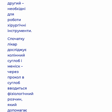
другий –
необхідні
для
роботи
хірургічні
інструменти.
Спочатку
лікар
досліджує
колінний
суглоб і
меніск –
через
прокол в
суглоб
вводиться
фізіологічний
розчин,
який
допомагає