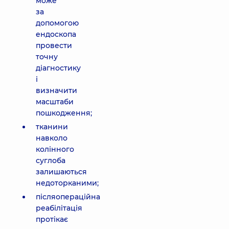
може
за
допомогою
ендоскопа
провести
точну
діагностику
і
визначити
масштаби
пошкодження;
тканини
навколо
колінного
суглоба
залишаються
недоторканими;
післяопераційна
реабілітація
протікає