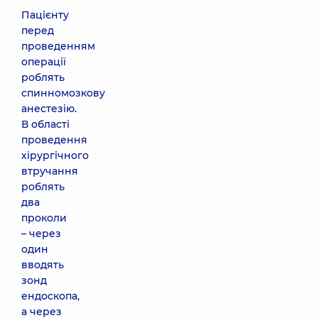
Пацієнту
перед
проведенням
операції
роблять
спинномозкову
анестезію.
В області
проведення
хірургічного
втручання
роблять
два
проколи
– через
один
вводять
зонд
ендоскопа,
а через