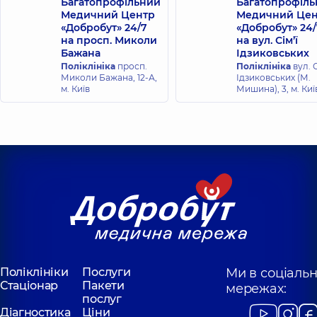
Багатопрофільний
Багатопрофіл
Медичний Центр
Медичний Цен
«Добробут» 24/7
«Добробут» 24/
на просп. Миколи
на вул. Сім’ї
Бажана
Ідзиковських
Поліклініка
просп.
Поліклініка
вул. С
Миколи Бажана, 12-А,
Ідзиковських (М.
м. Київ
Мишина), 3, м. Киї
Поліклініки
Послуги
Ми в соціаль
Стаціонар
Пакети
мережах:
послуг
Діагностика
Ціни