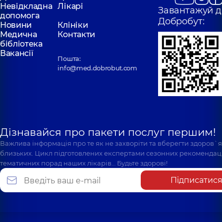
Невідкладна
Лікарі
Завантажуй д
допомога
Добробут:
Новини
Клініки
Медична
Контакти
бібліотека
Вакансії
Пошта:
info@med.dobrobut.com
Дізнавайся про пакети послуг першим!
Важлива інформація про те як не захворіти та вберегти здоров`
близьких. Цикл підготовлених експертами сезонних рекомендаці
тематичних порад наших лікарів… Будьте здорові!
Підписатис