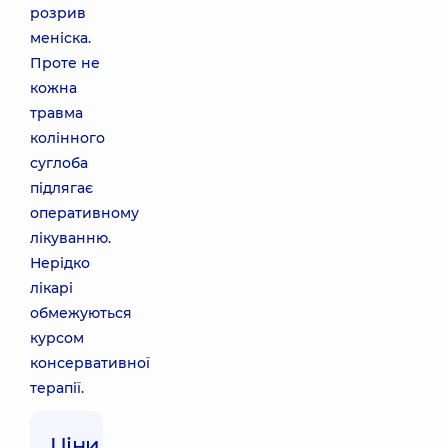
розрив
меніска.
Проте не
кожна
травма
колінного
суглоба
підлягає
оперативному
лікуванню.
Нерідко
лікарі
обмежуються
курсом
консервативної
терапії.
Ціни