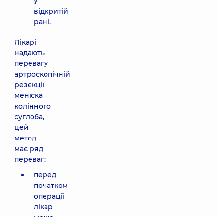
у
відкритій
рані.
Лікарі
надають
перевагу
артроскопічній
резекції
меніска
колінного
суглоба,
цей
метод
має ряд
переваг:
перед
початком
операції
лікар