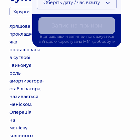
Оберіть дату / час візиту
Хірурги
Запис на прийом
Хрящова
прокладка,
Відправляючи запит ви погоджуєтесь
яка
з
Угодою користувача
ММ «Добробут»
розташована
в суглобі
і виконує
роль
амортизатора-
стабілізатора,
називається
меніском.
Операція
на
меніску
колінного