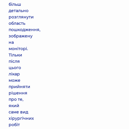
більш
детально
розглянути
область
пошкодження,
зображену
на
моніторі.
Тільки
після
цього
лікар
може
прийняти
рішення
про те,
який
саме вид
хірургічних
робіт