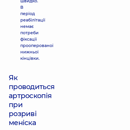
швидко.
В
період
реабілітації
немає
потреби
фіксації
прооперованої
нижньої
кінцівки.
Як
проводиться
артроскопія
при
розриві
меніска