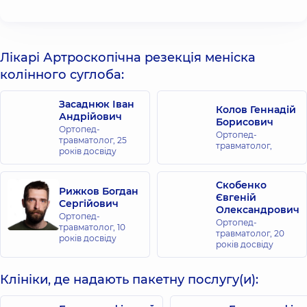
Лікарі Артроскопічна резекція меніска
колінного суглоба:
Засаднюк Іван
Колов Геннадій
Андрійович
Борисович
Ортопед-
Ортопед-
травматолог,
25
травматолог,
років досвіду
Скобенко
Рижков Богдан
Євгеній
Сергійович
Олександрович
Ортопед-
Ортопед-
травматолог,
10
травматолог,
20
років досвіду
років досвіду
Клініки, де надають пакетну послугу(и):