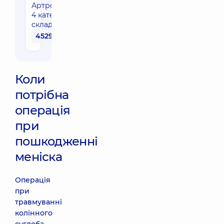
Артроскопія
4 категорії
складності
45290 грн
Коли
потрібна
операція
при
пошкодженні
меніска
Операція
при
травмуванні
колінного