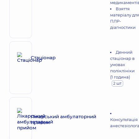
медикаментів
Взяття
матеріалу дл
ПЛР-
діагностики
Денний
Стаціонар
стаціонар в
умовах
поліклініки
(1 година)
2 шт
Лікарський амбулаторний
Консультація
прийом
анестезіолог