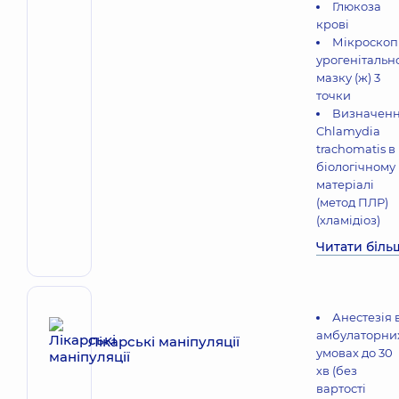
Глюкоза
крові
Мікроскоп
урогенітальн
мазку (ж) 3
точки
Визначен
Chlamydia
trachomatis в
біологічному
матеріалі
(метод ПЛР)
(хламідіоз)
Читати біль
Анестезія 
амбулаторни
Лікарські маніпуляції
умовах до 30
хв (без
вартості