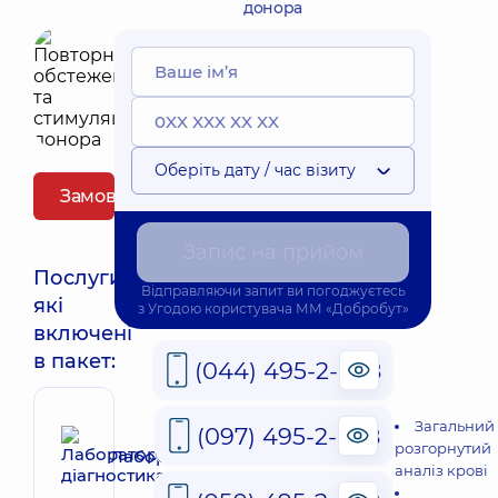
донора
Оберіть дату / час візиту
Замовити пакет
Запис на прийом
Послуги,
Відправляючи запит ви погоджуєтесь
які
з
Угодою користувача
ММ «Добробут»
включені
в пакет:
(044) 495-2-888
Загальний
(097) 495-2-888
розгорнутий
Лабораторна діагностика
аналіз крові