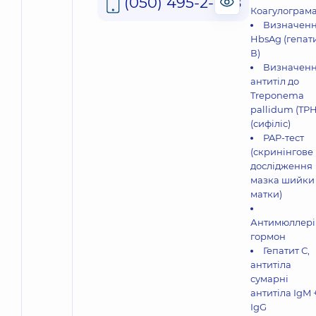
(050) 495-2-888
Коагулограм
Визначен
HbsAg (гепат
В)
Визначен
антитіл до
Treponema
pallidum (TP
(сифіліс)
PAP-тест
(скринінгове
дослідження
мазка шийки
матки)
Антимюллері
гормон
Гепатит С,
антитіла
сумарні
антитіла IgM 
IgG