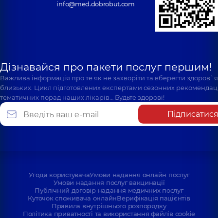
info@med.dobrobut.com
Дізнавайся про пакети послуг першим!
Важлива інформація про те як не захворіти та вберегти здоров`
близьких. Цикл підготовлених експертами сезонних рекомендаці
тематичних порад наших лікарів… Будьте здорові!
Підписатис
Угода користувача
Умови надання онлайн послуг
Умови надання послуг вакцинації
Публічний договір надання медичних послуг
Куточок споживача онлайн
Верифікація пацієнтів
Правила внутрішнього розпорядку
Політика приватності та використання файлів cookie