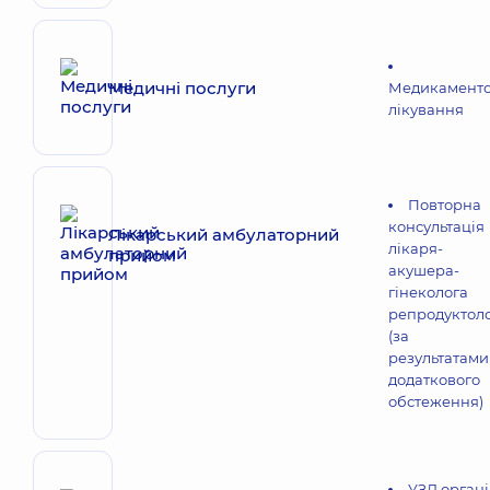
Медичні послуги
Медикамент
лікування
Повторна
консультація
Лікарський амбулаторний
лікаря-
прийом
акушера-
гінеколога
репродуктол
(за
результатами
додаткового
обстеження)
УЗД органі