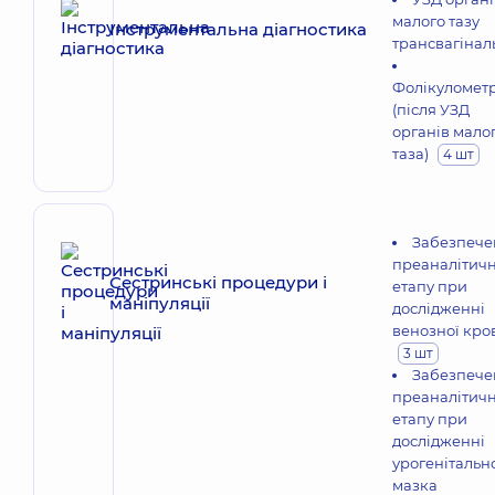
малого тазу
Інструментальна діагностика
трансвагінал
Фолікулометр
(після УЗД
органів мало
таза)
4 шт
Забезпече
преаналітич
Сестринські процедури і
етапу при
маніпуляції
дослідженні
венозної кро
3 шт
Забезпече
преаналітич
етапу при
дослідженні
урогенітальн
мазка