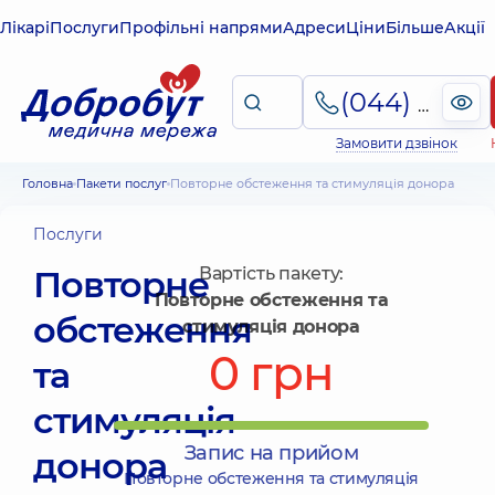
Лікарі
Послуги
Профільні напрями
Адреси
Ціни
Більше
Акції
(044) 495-2-888
Замовити дзвінок
Головна
Пакети послуг
Повторне обстеження та стимуляція донора
Послуги
Повторне
Вартість пакету:
Повторне обстеження та
обстеження
стимуляція донора
0 грн
та
стимуляція
Запис на прийом
донора
Повторне обстеження та стимуляція